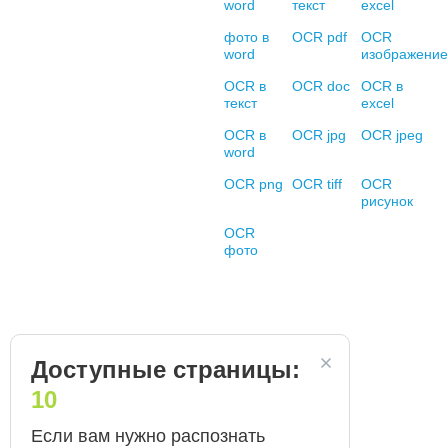
word
текст
excel
фото в
OCR pdf
OCR
word
изображение
OCR в
OCR doc
OCR в
текст
excel
OCR в
OCR jpg
OCR jpeg
word
OCR png
OCR tiff
OCR
рисунок
OCR
фото
Доступные страницы:
10
Если вам нужно распознать