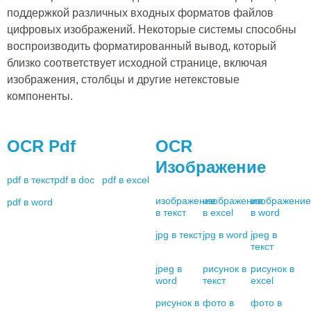
поддержкой различных входных форматов файлов
цифровых изображений. Некоторые системы способны
воспроизводить форматированный вывод, который
близко соответствует исходной странице, включая
изображения, столбцы и другие нетекстовые
компоненты.
OCR Pdf
OCR
Изображение
pdf в текст
pdf в doc
pdf в excel
изображение
изображение
изображение
pdf в word
в текст
в excel
в word
jpg в текст
jpg в word
jpeg в
текст
jpeg в
рисунок в
рисунок в
word
текст
excel
рисунок в
фото в
фото в