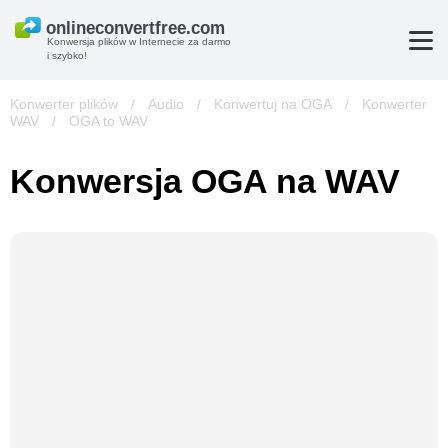
Konwersja plików w Internecie za darmo
i szybko!
Konwerter plików
/
Audio
/
Konwertuj na OGA
/
Konwerter
WAV
/
OGA to WAV
Konwersja OGA na WAV