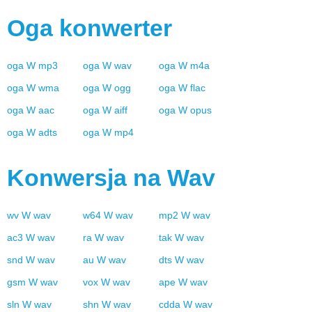
Oga
konwerter
oga
W
mp3
oga
W
wav
oga
W
m4a
oga
W
wma
oga
W
ogg
oga
W
flac
oga
W
aac
oga
W
aiff
oga
W
opus
oga
W
adts
oga
W
mp4
Konwersja na
Wav
wv
W
wav
w64
W
wav
mp2
W
wav
ac3
W
wav
ra
W
wav
tak
W
wav
snd
W
wav
au
W
wav
dts
W
wav
gsm
W
wav
vox
W
wav
ape
W
wav
sln
W
wav
shn
W
wav
cdda
W
wav