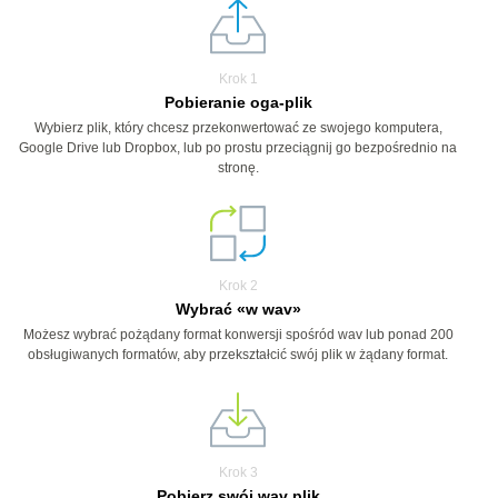
Krok 1
Pobieranie oga-plik
Wybierz plik, który chcesz przekonwertować ze swojego komputera,
Google Drive lub Dropbox, lub po prostu przeciągnij go bezpośrednio na
stronę.
Krok 2
Wybrać «w wav»
Możesz wybrać pożądany format konwersji spośród wav lub ponad 200
obsługiwanych formatów, aby przekształcić swój plik w żądany format.
Krok 3
Pobierz swój wav plik