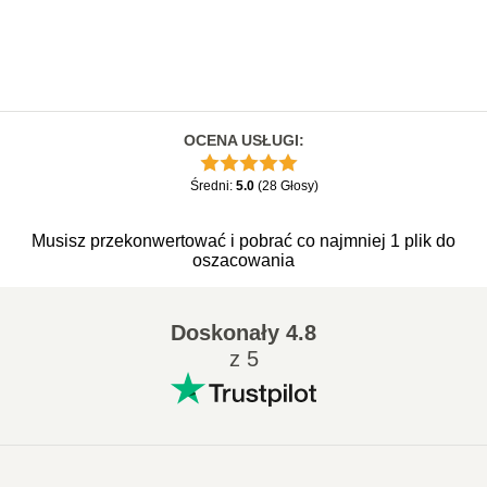
OCENA USŁUGI
:
Średni
:
5.0
(
28
Głosy
)
Musisz przekonwertować i pobrać co najmniej 1 plik do
oszacowania
Doskonały
4.8
z 5