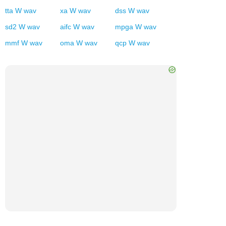
tta
W
wav
xa
W
wav
dss
W
wav
sd2
W
wav
aifc
W
wav
mpga
W
wav
mmf
W
wav
oma
W
wav
qcp
W
wav