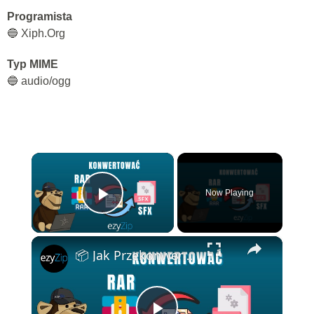
Programista
🔵 Xiph.Org
Typ MIME
🔵 audio/ogg
×
Now Playing
Play Video
×
📦 Jak Przekonwertować RAR na SFX Online Za Darmo | Bez Instalacji Oprogramowania