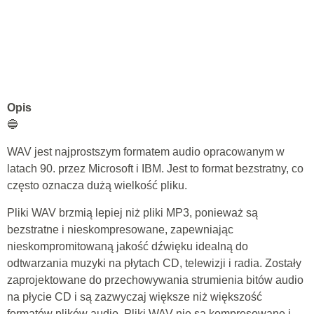
Opis
🔵
WAV jest najprostszym formatem audio opracowanym w
latach 90. przez Microsoft i IBM. Jest to format bezstratny, co
często oznacza dużą wielkość pliku.
Pliki WAV brzmią lepiej niż pliki MP3, ponieważ są
bezstratne i nieskompresowane, zapewniając
nieskompromitowaną jakość dźwięku idealną do
odtwarzania muzyki na płytach CD, telewizji i radia. Zostały
zaprojektowane do przechowywania strumienia bitów audio
na płycie CD i są zazwyczaj większe niż większość
formatów plików audio. Pliki WAV nie są kompresowane i