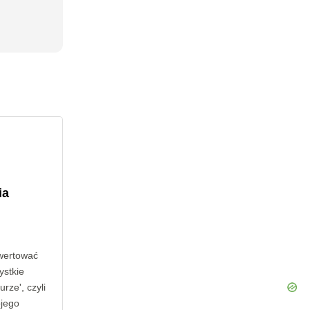
ia
wertować
ystkie
rze', czyli
ojego