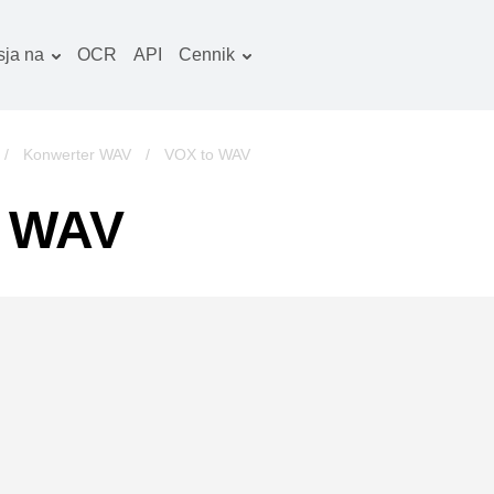
ja na
OCR
API
Cennik
Plan taryfowy
okumenty konwerter
Pakiet OCR
braz konwerter
/
Konwerter WAV
/
VOX to WAV
iki audio konwerter
a WAV
ooks konwerter
rchiwa konwerter
iki wideo konwerter
trona www-zrzuty
kranu