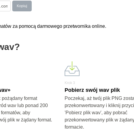
Kopiuj
rmatów za pomocą darmowego przetwornika online.
 wav?
Krok 3
wav»
Pobierz swój wav plik
 pożądany format
Poczekaj, aż twój plik PNG zost
ród wav lub ponad 200
przekonwertowany i kliknij przyc
 formatów, aby
'Pobierz plik wav', aby pobrać
wój plik w żądany format.
przekonwertowany plik w żądan
formacie.