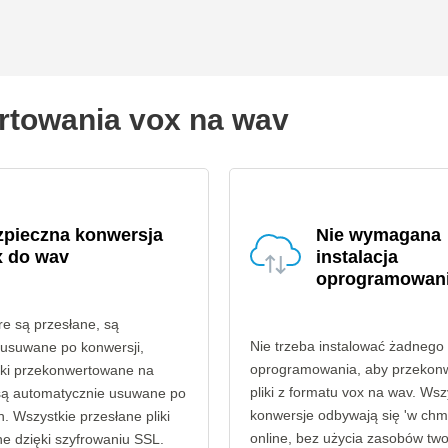
rtowania vox na wav
zpieczna konwersja
Nie wymagana
x do wav
instalacja
oprogramowan
óre są przesłane, są
Nie trzeba instalować żadnego
 usuwane po konwersji,
oprogramowania, aby przekon
liki przekonwertowane na
pliki z formatu vox na wav. Wsz
są automatycznie usuwane po
konwersje odbywają się 'w chmu
. Wszystkie przesłane pliki
online, bez użycia zasobów tw
e dzięki szyfrowaniu SSL.