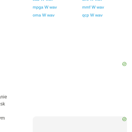
mpga
W
wav
mmf
W
wav
oma
W
wav
qcp
W
wav
anie
isk
ym