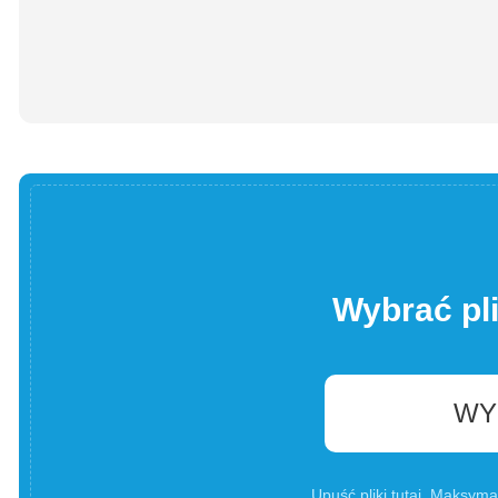
Wybrać pl
WY
Upuść pliki tutaj. Maksyma