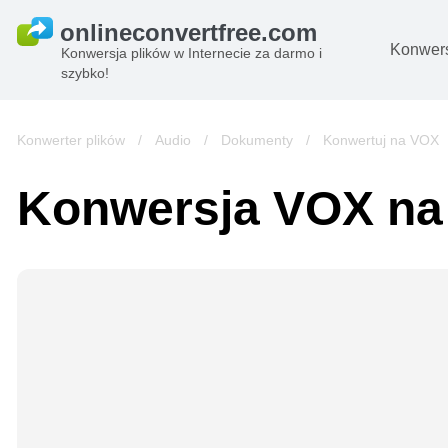
Konwers
Konwersja plików w Internecie za darmo i
szybko!
D
O
Konwerter plików
/
Audio
/
Dokumenty
/
Konwertuj na VOX
Pl
Konwersja VOX n
B
A
Pl
s
e