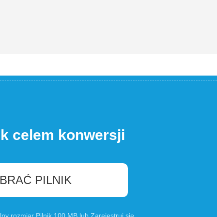
ik celem konwersji
BRAĆ PILNIK
lny rozmiar Pilnik 100 MB lub
Zarejestruj się