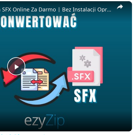
×
📦 Jak Przekonwertować RAR na SFX Online Za Darmo | Bez Instalacji Oprogramowania
Play
Video