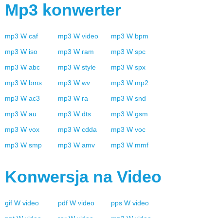
Mp3
konwerter
mp3
W
caf
mp3
W
video
mp3
W
bpm
mp3
W
iso
mp3
W
ram
mp3
W
spc
mp3
W
abc
mp3
W
style
mp3
W
spx
mp3
W
bms
mp3
W
wv
mp3
W
mp2
mp3
W
ac3
mp3
W
ra
mp3
W
snd
mp3
W
au
mp3
W
dts
mp3
W
gsm
mp3
W
vox
mp3
W
cdda
mp3
W
voc
mp3
W
smp
mp3
W
amv
mp3
W
mmf
Konwersja na
Video
gif
W
video
pdf
W
video
pps
W
video