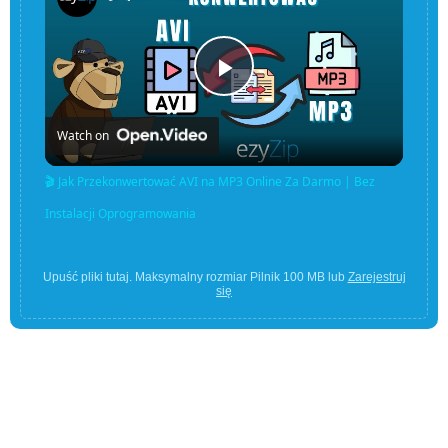
Play
Watch on
Video
🎬 Jak Przekonwertować AVI na MP3 Online Za Darmo | Bez
Instalacji Oprogramowania
Upuść pliki tutaj. Maksymalny rozmiar Pilnik 100 MB lub
Zarejestruj
się