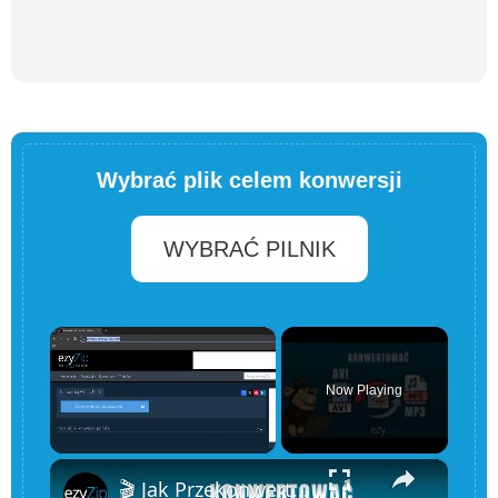
Wybrać plik celem konwersji
WYBRAĆ PILNIK
×
Now Playing
×
Unmute
🎬 Jak Przekonwertować AVI na MP3 Online Za Darmo | Bez Instalacji Oprogramowania