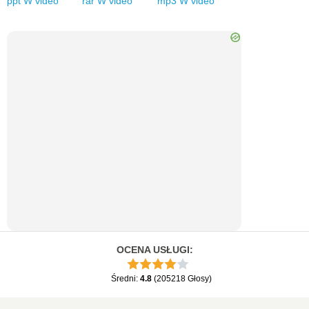
ppt
W
video
rar
W
video
mp3
W
video
OCENA USŁUGI
:
Średni
:
4.8
(
205218
Głosy
)