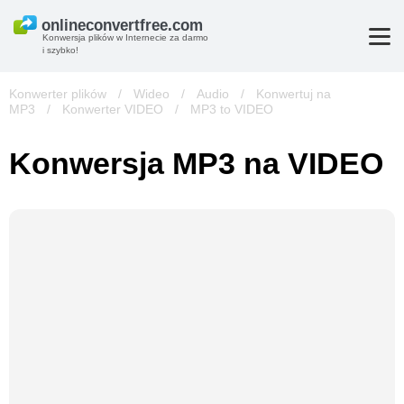
Konwersja plików w Internecie za darmo
i szybko!
Konwerter plików
/
Wideo
/
Audio
/
Konwertuj na
MP3
/
Konwerter VIDEO
/
MP3 to VIDEO
Konwersja MP3 na VIDEO