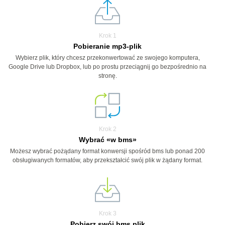
Krok 1
Pobieranie mp3-plik
Wybierz plik, który chcesz przekonwertować ze swojego komputera,
Google Drive lub Dropbox, lub po prostu przeciągnij go bezpośrednio na
stronę.
Krok 2
Wybrać «w bms»
Możesz wybrać pożądany format konwersji spośród bms lub ponad 200
obsługiwanych formatów, aby przekształcić swój plik w żądany format.
Krok 3
Pobierz swój bms plik