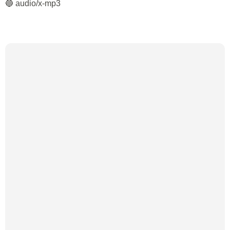
🔵 audio/x-mp3