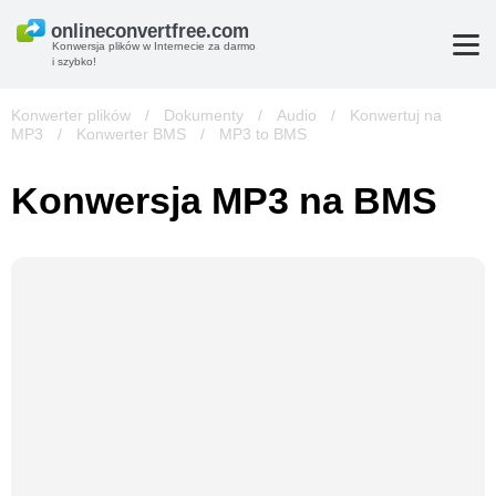
Konwersja plików w Internecie za darmo
i szybko!
Konwerter plików
/
Dokumenty
/
Audio
/
Konwertuj na
MP3
/
Konwerter BMS
/
MP3 to BMS
Konwersja MP3 na BMS