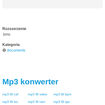
Rozszerzenie
.bms
Kategoria
🔵
documents
Mp3
konwerter
mp3
W
caf
mp3
W
video
mp3
W
bpm
mp3
W
iso
mp3
W
ram
mp3
W
spc