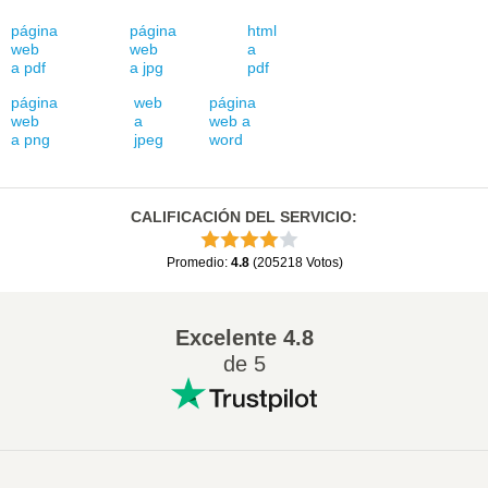
página
página
html
web
web
a
a pdf
a jpg
pdf
página
web
página
web
a
web a
a png
jpeg
word
CALIFICACIÓN DEL SERVICIO
:
Promedio
:
4.8
(
205218
Votos
)
Excelente
4.8
de 5