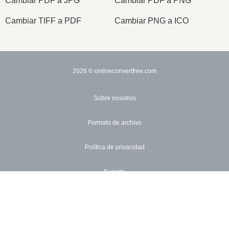
Cambiar PDF a JPG
Cambiar PDF a PNG
Cambiar TIFF a PDF
Cambiar PNG a ICO
2026
© onlineconvertfree.com
Sobre nosotros
Formato de archivo
Política de privacidad
Suporte
×
API
Precio