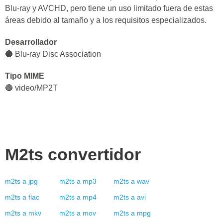
Blu-ray y AVCHD, pero tiene un uso limitado fuera de estas
áreas debido al tamaño y a los requisitos especializados.
Desarrollador
🔵 Blu-ray Disc Association
Tipo MIME
🔵 video/MP2T
M2ts
convertidor
m2ts
a
jpg
m2ts
a
mp3
m2ts
a
wav
m2ts
a
flac
m2ts
a
mp4
m2ts
a
avi
m2ts
a
mkv
m2ts
a
mov
m2ts
a
mpg