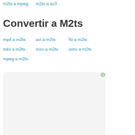
m2ts
a
mpeg
m2ts
a
ac3
Convertir a
M2ts
mp4
a
m2ts
avi
a
m2ts
flv
a
m2ts
mkv
a
m2ts
mov
a
m2ts
wmv
a
m2ts
mpeg
a
m2ts