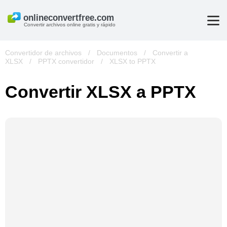
Convertir archivos online gratis y rápido
Convertidor de archivos
/
Documentos
/
Convertir a
XLSX
/
PPTX convertidor
/
XLSX to PPTX
Convertir XLSX a PPTX