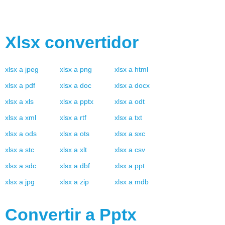
Xlsx
convertidor
xlsx
a
jpeg
xlsx
a
png
xlsx
a
html
xlsx
a
pdf
xlsx
a
doc
xlsx
a
docx
xlsx
a
xls
xlsx
a
pptx
xlsx
a
odt
xlsx
a
xml
xlsx
a
rtf
xlsx
a
txt
xlsx
a
ods
xlsx
a
ots
xlsx
a
sxc
xlsx
a
stc
xlsx
a
xlt
xlsx
a
csv
xlsx
a
sdc
xlsx
a
dbf
xlsx
a
ppt
xlsx
a
jpg
xlsx
a
zip
xlsx
a
mdb
Convertir a
Pptx