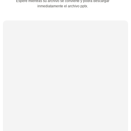
Espere mientras su archivo se convierte y podrá descargar
inmediatamente el archivo pptx.