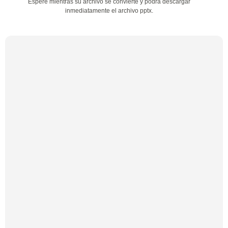
Espere mientras su archivo se convierte y podrá descargar
inmediatamente el archivo pptx.