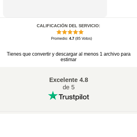
CALIFICACIÓN DEL SERVICIO
:
Promedio
:
4.7
(
85
Votos
)
Tienes que convertir y descargar al menos 1 archivo para
estimar
Excelente
4.8
de 5
Conversion más popular
:
×
Cambiar 7Z a ZIP
Cambiar WAV a MP3