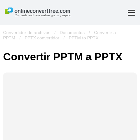
Convertir archivos online gratis y rápido
Convertidor de archivos
/
Documentos
/
Convertir a
PPTM
/
PPTX convertidor
/
PPTM to PPTX
Convertir PPTM a PPTX