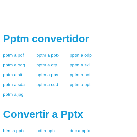
Pptm
convertidor
pptm
a
pdf
pptm
a
pptx
pptm
a
odp
pptm
a
odg
pptm
a
otp
pptm
a
sxi
pptm
a
sti
pptm
a
pps
pptm
a
pot
pptm
a
sda
pptm
a
sdd
pptm
a
ppt
pptm
a
jpg
Convertir a
Pptx
html
a
pptx
pdf
a
pptx
doc
a
pptx