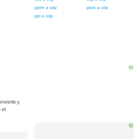
pptm
a
odp
ppsx
a
odp
ppt
a
odp
nvierte y
 el