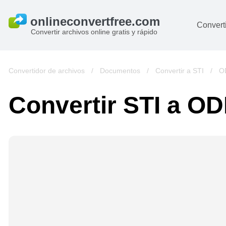
Converti
Convertir archivos online gratis y rápido
D
I
Convertidor de archivos
/
Documentos
/
Convertir a STI
/
OD
A
Convertir STI a O
Li
Ar
V
si
pa