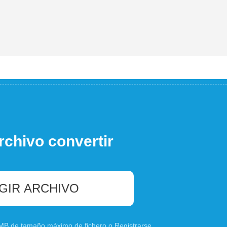
rchivo convertir
GIR ARCHIVO
0 MB de tamaño máximo de fichero o
Registrarse