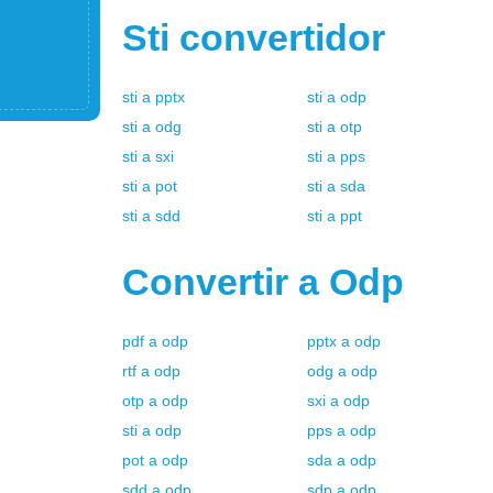
Sti
convertidor
sti
a
pptx
sti
a
odp
sti
a
odg
sti
a
otp
sti
a
sxi
sti
a
pps
sti
a
pot
sti
a
sda
sti
a
sdd
sti
a
ppt
Convertir a
Odp
pdf
a
odp
pptx
a
odp
rtf
a
odp
odg
a
odp
otp
a
odp
sxi
a
odp
sti
a
odp
pps
a
odp
pot
a
odp
sda
a
odp
sdd
a
odp
sdp
a
odp