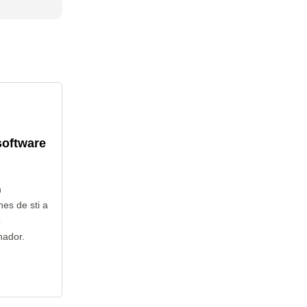
software
n
es de sti a
o
nador.