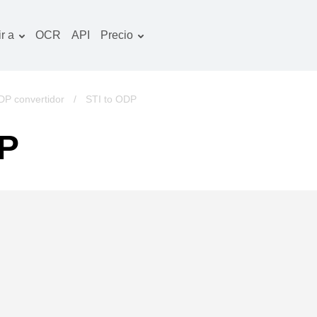
r a
OCR
API
Precio
Plan tarifario
ocumentos convertidor
Paquete de OCR
magines convertidor
P convertidor
/
STI to ODP
udio convertidor
DP
bros convertidor
chivos convertidor
ideo convertidor
tio web-captura de
ntalla