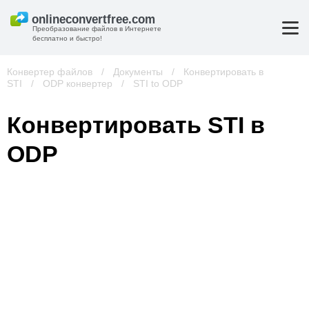
Преобразование файлов в Интернете
бесплатно и быстро!
Конвертер файлов
/
Документы
/
Конвертировать в
STI
/
ODP конвертер
/
STI to ODP
Конвертировать STI в
ODP