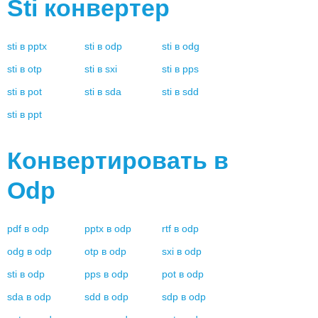
Sti
конвертер
sti
в
pptx
sti
в
odp
sti
в
odg
sti
в
otp
sti
в
sxi
sti
в
pps
sti
в
pot
sti
в
sda
sti
в
sdd
sti
в
ppt
Конвертировать в
Odp
pdf
в
odp
pptx
в
odp
rtf
в
odp
odg
в
odp
otp
в
odp
sxi
в
odp
sti
в
odp
pps
в
odp
pot
в
odp
sda
в
odp
sdd
в
odp
sdp
в
odp