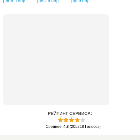
pptm
в
odp
ppsx
в
odp
ppt
в
odp
РЕЙТИНГ СЕРВИСА
:
Среднее
:
4.8
(
205218
Голосов
)