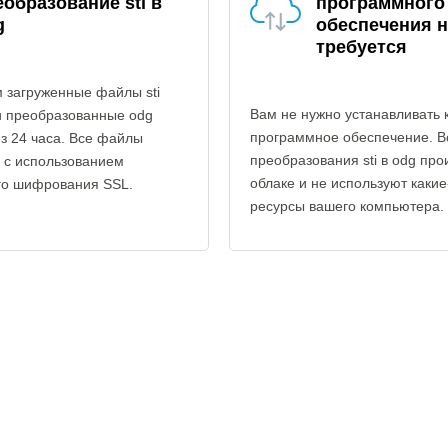
еобразование sti в
программного
g
обеспечения н
требуется
 загруженные файлы sti
Вам не нужно устанавливать 
и преобразованные odg
программное обеспечение. В
з 24 часа. Все файлы
преобразования sti в odg про
 с использованием
облаке и не используют каки
го шифрования SSL.
ресурсы вашего компьютера.