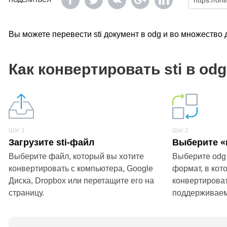
ПОДЕЛИТЬСЯ
Вы можете перевести sti документ в odg и во множество
Как конвертировать sti в od
Шаг 1
Шаг 2
Загрузите sti-файл
Выберите «
Выберите файл, который вы хотите
Выберите odg
конвертировать с компьютера, Google
формат, в кот
Диска, Dropbox или перетащите его на
конвертироват
страницу.
поддерживае