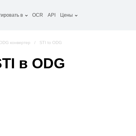
тировать в
OCR
API
Цены
Тарифный план
окументы конвертер
Пакет OCR
зображение
ODG конвертер
/
STI to ODG
онвертер
удио конвертер
TI в ODG
ниги конвертер
рхивы конвертер
идео конвертер
криншот сайта