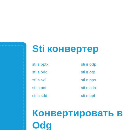
Sti
конвертер
sti
в
pptx
sti
в
odp
sti
в
odg
sti
в
otp
sti
в
sxi
sti
в
pps
sti
в
pot
sti
в
sda
sti
в
sdd
sti
в
ppt
Конвертировать в
Odg