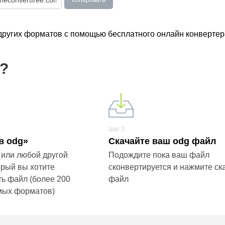
Копировать
 других форматов с помощью бесплатного онлайн конвертер
g?
Шаг 3
в odg»
Скачайте ваш odg файл
 или любой другой
Подождите пока ваш файл
орый вы хотите
сконвертируется и нажмите ска
ь файл (более 200
файл
мых форматов)