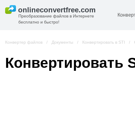
Конвер
Преобразование файлов в Интернете
бесплатно и быстро!
Д
И
Конвертер файлов
/
Документы
/
Конвертировать в STI
/
к
А
Конвертировать S
К
А
В
С