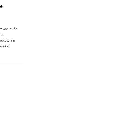
е
какое-либо
се
исходят в
е-либо