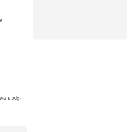
а.
чать odg-