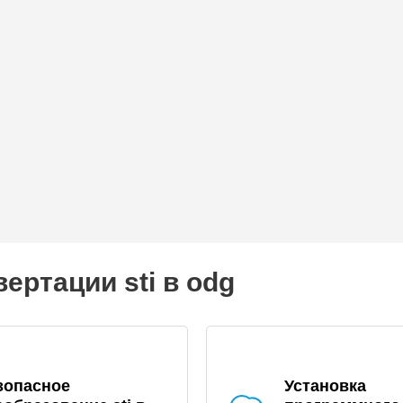
ертации sti в odg
зопасное
Установка