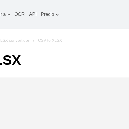
r a
OCR
API
Precio
Plan tarifario
ocumentos convertidor
Paquete de OCR
magines convertidor
LSX convertidor
/
CSV to XLSX
udio convertidor
LSX
bros convertidor
chivos convertidor
ideo convertidor
tio web-captura de
ntalla