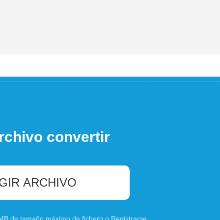
rchivo convertir
GIR ARCHIVO
0 MB de tamaño máximo de fichero o
Registrarse