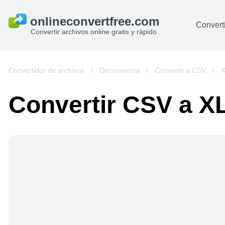
Converti
Convertir archivos online gratis y rápido
D
I
Convertidor de archivos
/
Documentos
/
Convertir a CSV
/
X
A
Convertir CSV a X
Li
Ar
V
si
pa