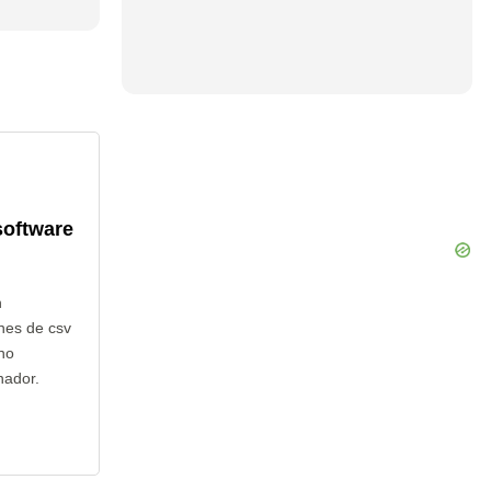
software
n
nes de csv
 no
nador.