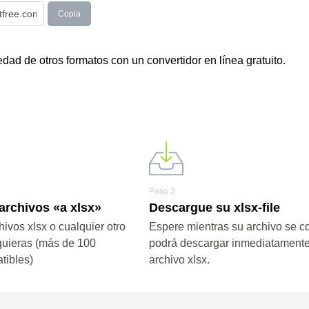
Copia
ad de otros formatos con un convertidor en línea gratuito.
Paso 3
archivos «a xlsx»
Descargue su xlsx-file
ivos xlsx o cualquier otro
Espere mientras su archivo se co
quieras (más de 100
podrá descargar inmediatamente
tibles)
archivo xlsx.