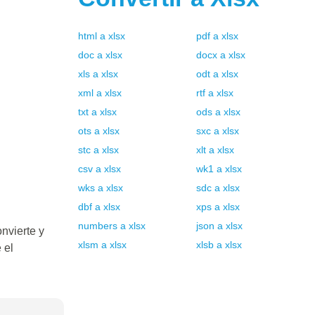
html
a
xlsx
pdf
a
xlsx
doc
a
xlsx
docx
a
xlsx
xls
a
xlsx
odt
a
xlsx
xml
a
xlsx
rtf
a
xlsx
txt
a
xlsx
ods
a
xlsx
ots
a
xlsx
sxc
a
xlsx
stc
a
xlsx
xlt
a
xlsx
csv
a
xlsx
wk1
a
xlsx
wks
a
xlsx
sdc
a
xlsx
dbf
a
xlsx
xps
a
xlsx
numbers
a
xlsx
json
a
xlsx
nvierte y
xlsm
a
xlsx
xlsb
a
xlsx
 el