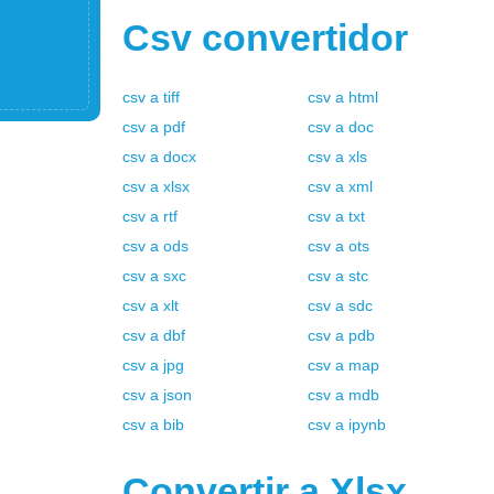
Csv
convertidor
csv
a
tiff
csv
a
html
csv
a
pdf
csv
a
doc
csv
a
docx
csv
a
xls
csv
a
xlsx
csv
a
xml
csv
a
rtf
csv
a
txt
csv
a
ods
csv
a
ots
csv
a
sxc
csv
a
stc
csv
a
xlt
csv
a
sdc
csv
a
dbf
csv
a
pdb
csv
a
jpg
csv
a
map
csv
a
json
csv
a
mdb
csv
a
bib
csv
a
ipynb
Convertir a
Xlsx