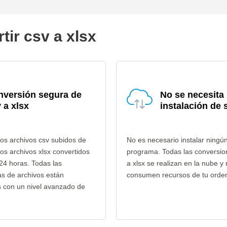
tir csv a xlsx
nversión segura de
No se necesita
 a xlsx
instalación de 
os archivos csv subidos de
No es necesario instalar ningú
los archivos xlsx convertidos
programa. Todas las conversio
24 horas. Todas las
a xlsx se realizan en la nube y
as de archivos están
consumen recursos de tu orde
s con un nivel avanzado de