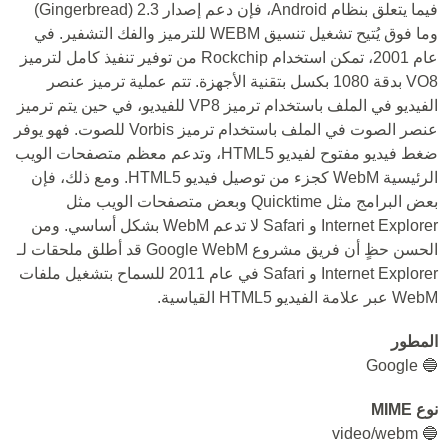
فيما يتعلق بنظام Android، فإن دعم إصدار 2.3 (Gingerbread)
وما فوق يُتيح تشغيل تنسيق WEBM للترميز والفك التشفير. في
عام 2001، تمكن استخدام Rockchip من توفير تنفيذ كامل لترميز
VO8 بدقة 1080 بكسل بتقنية الأجهزة. تتم عملية ترميز عنصر
الفيديو في الملف باستخدام ترميز VP8 للفيديو، في حين يتم ترميز
عنصر الصوت في الملف باستخدام ترميز Vorbis للصوت. فهو يوفر
ضغط فيديو مفتوح لفيديو HTML5، وتدعم معظم متصفحات الويب
الرئيسية WebM كجزء من توصيل فيديو HTML5. ومع ذلك، فإن
بعض البرامج مثل Quicktime وبعض متصفحات الويب مثل
Internet Explorer و Safari لا تدعم WebM بشكل أساسي. ومن
الحسن حظٍ أن فريق مشروع Google WebM قد أطلق ملحقات لـ
Internet Explorer و Safari في عام 2011 للسماح بتشغيل ملفات
WebM عبر علامة الفيديو HTML5 القياسية.
المطور
🔵 Google
نوع MIME
🔵 video/webm