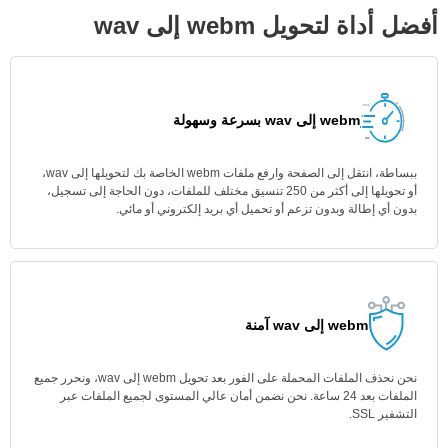
أفضل أداة لتحويل webm إلى wav
webm إلى wav بسرعة وسهولة
ببساطة، انتقل إلى الصفحة وارفع ملفات webm الخاصة بك لتحويلها إلى wav،
أو تحويلها إلى أكثر من 250 تنسيق مختلف للملفات، دون الحاجة إلى تسجيل،
بدون أي إطالة وبدون تزعم أو تحميل أي بريد إلكتروني أو مائي.
webm إلى wav آمنة
نحن نحذف الملفات المحملة على الفور بعد تحويل webm إلى wav، ونحرر جميع
الملفات بعد 24 ساعة. نحن نضمن أمان عالي المستوى لجميع الملفات عبر
التشفير SSL.