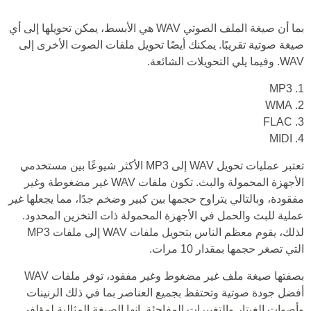
بما أن صيغة الملف الصوتي WAV هي الأبسط، يمكن تحويلها إلى أي
صيغة صوتية تقريبًا. يمكنك أيضًا تحويل ملفات الصوت الأخرى إلى
WAV. وفيما يلي التحويلات الشائعة.
1. MP3
2. WMA
3. FLAC
4. MIDI
تعتبر عمليات تحويل WAV إلى MP3 الأكثر شيوعًا بين مستخدمي
الأجهزة المحمولة والبث. تكون ملفات WAV غير مضغوطة وغير
مفقودة، وبالتالي يتراوح حجمها بين كبير وضخم جدًا، مما يجعلها غير
عملية للبث والحمل في الأجهزة المحمولة ذات التخزين المحدود.
لذلك، يقوم معظم الناس بتحويل ملفات WAV إلى ملفات MP3
التي تصغر حجمها بمقدار 10 مرات.
بصفتها صيغة ملف غير مضغوط وغير مفقود، توفر ملفات WAV
أفضل جودة صوتية وتحتفظ بجميع العناصر بما في ذلك الرنينات
وأصوات الغيتار والتغييرات المفاجئة. إنها الصيغة المثالية لمؤلفي