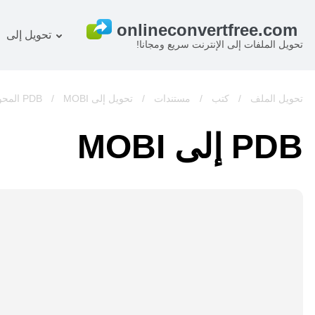
تحويل إلى
تحويل الملفات إلى الإنترنت سريع ومجانا!
خطة
المستند المحول
OCR ر
صورة المحول
تحويل الملف
/
كتب
/
مستندات
/
تحويل إلى PDB
MOBI المحول
/
صوت المحول
PDB إلى MOBI
كتب المحول
أرشيف المحول
فيديو المحول
الموقع-screenshot