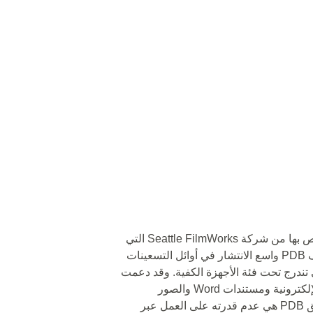
🔵 حصلت ملفات PDB على امتداد .sfw الخاص بها من شركة Seattle FilmWorks التي
طوّرت تنسيق الملف الخاص. كان تنسيق ملف PDB واسع الانتشار في أوائل التسعينات
ي تندرج تحت فئة الأجهزة الكفية. وقد دعمت
مجموعة واسعة من المستندات مثل الكتب الإلكترونية ومستندات Word والصور
والخرائط وجداول البيانات. إحدى عيوب تنسيق PDB هي عدم قدرته على العمل عبر