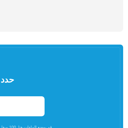
حدد 
قم بوضع الملفات هنا. 100 ميغا بايت كحد أقصى لحجم الملف أوالتسجيلأ و