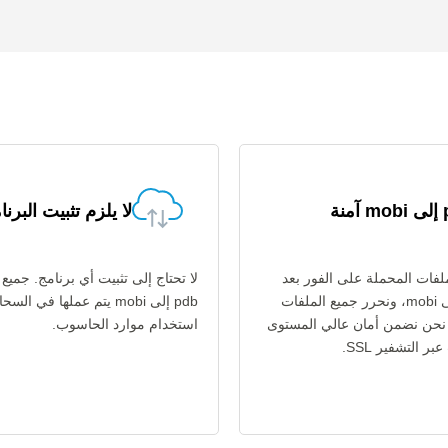
نة
لا يلزم تثبيت البرنا
فات المحملة على الفور بعد
لا تحتاج إلى تثبيت أي برنامج. جميع
تحويل pdb إلى mobi، ونحرر جميع الملفات
pdb إلى mobi يتم عملها في ال
اعة. نحن نضمن أمان عالي المستوى
استخدام موارد الحاسوب.
ر التشفير SSL.