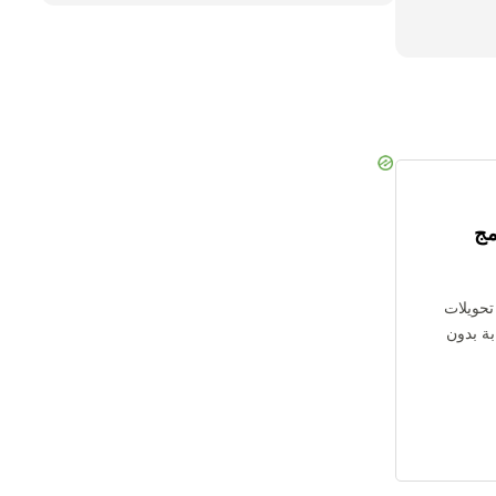
مج
 تحويلات
سحابة بدون