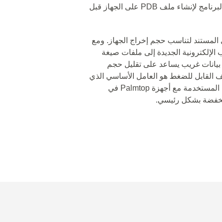
منصات متعددة؛ حيث يتطلب نوع مماثل من البرنامج لإنشاء ملف PDB على الجهاز قبل
سات محتوى المستند لتناسب حجم إخراج الجهاز. ومع
الإلكترونية الجديدة إلى ملفات صيغة
عم نظام تشفير بيانات غريب يساعد على تقليل حجم
لف القابل للضغط هو العامل الأساسي الذي
أوجد تفضيلًا لصيغة PDB كالصيغة الافتراضية المستخدمة مع أجهزة Palmtop في
منخفضة بشكل رئيسي.