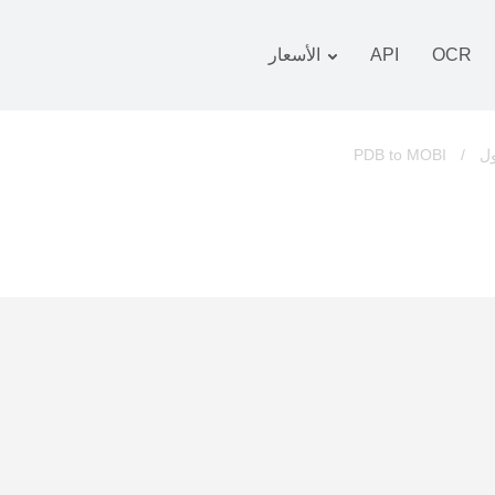
OCR
API
الأسعار
 التعريفة
زمة
PDB to MOBI
/