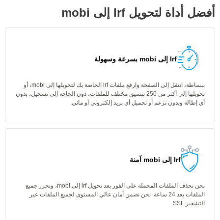
أفضل أداة لتحويل lrf إلى mobi
lrf إلى mobi بسرعة وسهولة
ببساطة، انتقل إلى الصفحة وارفع ملفات lrf الخاصة بك لتحويلها إلى mobi، أو
تحويلها إلى أكثر من 250 تنسيق مختلف للملفات، دون الحاجة إلى تسجيل، بدون
أي إطالة وبدون تزعم أو تحميل أي بريد إلكتروني أو مائي.
lrf إلى mobi آمنة
نحن نحذف الملفات المحملة على الفور بعد تحويل lrf إلى mobi، ونحرر جميع
الملفات بعد 24 ساعة. نحن نضمن أمان عالي المستوى لجميع الملفات عبر
التشفير SSL.