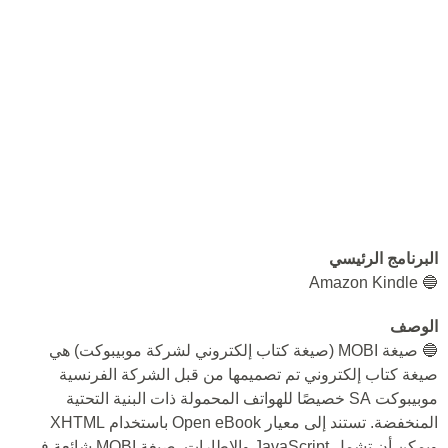
البرنامج الرئيسي
🔵 Amazon Kindle
الوصف
🔵 صيغة MOBI (صيغة كتاب إلكتروني لشركة موبيبوكت) هي
صيغة كتاب إلكتروني تم تصميمها من قبل الشركة الفرنسية
موبيبوكت SA خصيصًا للهواتف المحمولة ذات البنية التحتية
المنخفضة. تستند إلى معيار Open eBook باستخدام XHTML
ويمكن أن تشمل JavaScript والإطارات. صيغة MOBI شائعة في