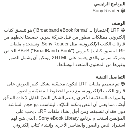
البرنامج الرئيسي
🔵 Sony Reader
الوصف
🔵 LRF (اختصارًا لـ "Broadband eBook format") هو تنسيق كتاب
إلكتروني ممتلكات مطور من قبل شركة سوني خصيصًا لخطهم من
قارئات الكتب الإلكترونية، مثل Sony Reader. وتستخدم ملفات
LRF تنسيق كتاب إلكتروني BBeB ("BroadBand eBook") الخاص
بشركة سوني والذي يعتمد على XHTML ويمكن أن يشمل الصور
وغيرها من المحتوى المتعدد الوسائط.
التفاصيل التقنية
🔵 تم تصميم ملفات LRF لتكون محسّنة بشكل كبير للعرض على
قارئ الكتب الإلكترونية، مع دعم للخطوط المضمّنة والصور
والميزات المتقدّمة الأخرى. يدعم الشكل النصّ القابل لإعادة التدفّق
أيضًا، مما يعني أن النص يمكنه التكيّف ليتناسب مع حجم الشاشة
دون فقدان تنسيقه. ومن أجل إنشاء ملفات LRF ، يجب على
المؤلفين استخدام برنامج Sony eBook Library ، الذي يتيح لهم
استيراد النص والصور والعناصر الأخرى وإنشاء كتاب إلكتروني