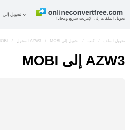
تحويل إلى
تحويل الملفات إلى الإنترنت سريع ومجانا!
خطة
المستند المحول
OCR ر
صورة المحول
تحويل الملف
/
كتب
/
تحويل إلى AZW3
MOBI المحول
/
/
MOBI
صوت المحول
AZW3 إلى MOBI
كتب المحول
أرشيف المحول
فيديو المحول
الموقع-screenshot