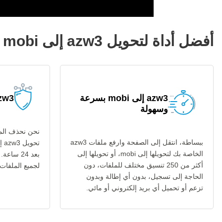
أفضل أداة لتحويل azw3 إلى mobi
azw3 إلى mobi بسرعة
azw3 إلى obi
وسهولة
نحن نحذف المل
ببساطة، انتقل إلى الصفحة وارفع ملفات azw3
الخاصة بك لتحويلها إلى mobi، أو تحويلها إلى
بعد 24 س
أكثر من 250 تنسيق مختلف للملفات، دون
لجميع الملفات عب
الحاجة إلى تسجيل، بدون أي إطالة وبدون
تزعم أو تحميل أي بريد إلكتروني أو مائي.