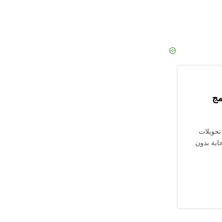
مج
 تحويلات
 السحابة بدون