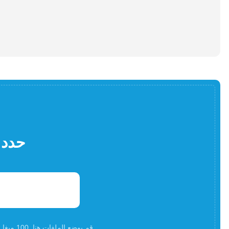
حدد 
قم بوضع الملفات هنا. 100 ميغا بايت كحد أقصى لحجم الملف أوالتسجيلأ و