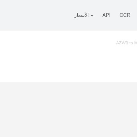
OCR
API
الأسعار
 التعريفة
زمة
AZW3 to 