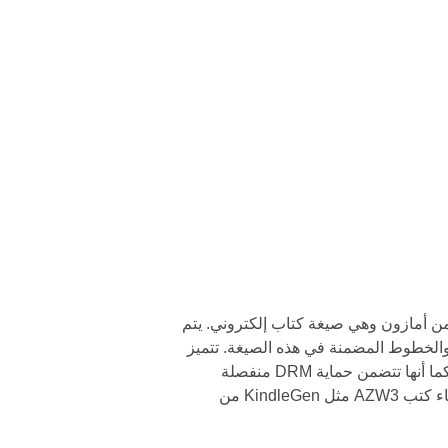
صيغة AZW3 هي إنشاء من قبل كيندل 8 من أمازون وهي صيغة كتاب إلكتروني. يتم
م نظام CSS3 للنص المنبثق مع HTML5 والخطوط المضمنة في هذه الصيغة. تتميز
هذه الصيغة بتنسيق قوي وفعال للمستندات. كما أنها تتضمن حماية DRM منفصلة
وفعالة. يمكن استخدام برامج البرمجيات لإنشاء كتب AZW3 مثل KindleGen من