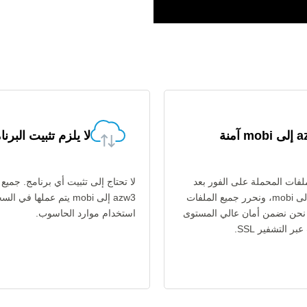
m آمنة
لا يلزم تثبيت البرنا
فات المحملة على الفور بعد
لا تحتاج إلى تثبيت أي برنامج. جميع
تحويل azw3 إلى mobi، ونحرر جميع الملفات
azw3 إلى mobi يتم عملها في
اعة. نحن نضمن أمان عالي المستوى
استخدام موارد الحاسوب.
ر التشفير SSL.