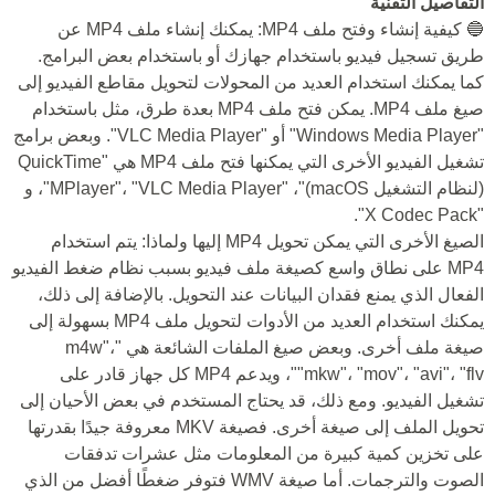
التفاصيل التقنية
🔵 كيفية إنشاء وفتح ملف MP4: يمكنك إنشاء ملف MP4 عن
طريق تسجيل فيديو باستخدام جهازك أو باستخدام بعض البرامج.
كما يمكنك استخدام العديد من المحولات لتحويل مقاطع الفيديو إلى
صيغ ملف MP4. يمكن فتح ملف MP4 بعدة طرق، مثل باستخدام
"Windows Media Player" أو "VLC Media Player". وبعض برامج
تشغيل الفيديو الأخرى التي يمكنها فتح ملف MP4 هي "QuickTime
(لنظام التشغيل macOS)"، "MPlayer"، "VLC Media Player"، و
"X Codec Pack".
الصيغ الأخرى التي يمكن تحويل MP4 إليها ولماذا: يتم استخدام
MP4 على نطاق واسع كصيغة ملف فيديو بسبب نظام ضغط الفيديو
الفعال الذي يمنع فقدان البيانات عند التحويل. بالإضافة إلى ذلك،
يمكنك استخدام العديد من الأدوات لتحويل ملف MP4 بسهولة إلى
صيغة ملف أخرى. وبعض صيغ الملفات الشائعة هي "m4w"،
"mkw"، "mov"، "avi"، "flv"، ويدعم MP4 كل جهاز قادر على
تشغيل الفيديو. ومع ذلك، قد يحتاج المستخدم في بعض الأحيان إلى
تحويل الملف إلى صيغة أخرى. فصيغة MKV معروفة جيدًا بقدرتها
على تخزين كمية كبيرة من المعلومات مثل عشرات تدفقات
الصوت والترجمات. أما صيغة WMV فتوفر ضغطًا أفضل من الذي