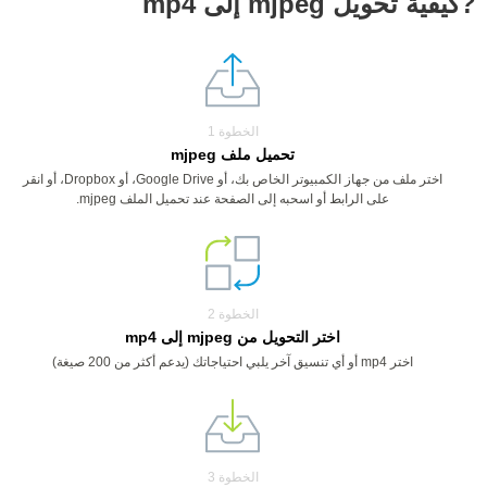
?كيفية تحويل mjpeg إلى mp4
الخطوة 1
تحميل ملف mjpeg
اختر ملف من جهاز الكمبيوتر الخاص بك، أو Google Drive، أو Dropbox، أو انقر
على الرابط أو اسحبه إلى الصفحة عند تحميل الملف mjpeg.
الخطوة 2
اختر التحويل من mjpeg إلى mp4
اختر mp4 أو أي تنسيق آخر يلبي احتياجاتك (يدعم أكثر من 200 صيغة)
الخطوة 3