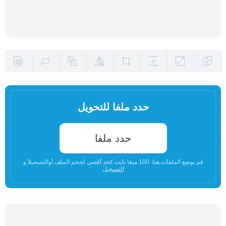
حدد ملفا للتحويل
حدد ملفا
قم بوضع الملفات هنا. 100 ميغا بايت كحد أقصى لحجم الملف أوالتسجيلأ و
التسجيل