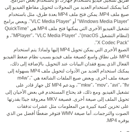
طريق تسجيل فيديو باستخدام جهازك أو باستخدام بعض البرامج.
كما يمكنك استخدام العديد من المحولات لتحويل مقاطع الفيديو إلى
صيغ ملف MP4. يمكن فتح ملف MP4 بعدة طرق، مثل باستخدام
"Windows Media Player" أو "VLC Media Player". وبعض برامج
تشغيل الفيديو الأخرى التي يمكنها فتح ملف MP4 هي "QuickTime
(لنظام التشغيل macOS)"، "MPlayer"، "VLC Media Player"، و
"X Codec Pack".
الصيغ الأخرى التي يمكن تحويل MP4 إليها ولماذا: يتم استخدام
MP4 على نطاق واسع كصيغة ملف فيديو بسبب نظام ضغط الفيديو
الفعال الذي يمنع فقدان البيانات عند التحويل. بالإضافة إلى ذلك،
يمكنك استخدام العديد من الأدوات لتحويل ملف MP4 بسهولة إلى
صيغة ملف أخرى. وبعض صيغ الملفات الشائعة هي "m4w"،
"mkw"، "mov"، "avi"، "flv"، ويدعم MP4 كل جهاز قادر على
تشغيل الفيديو. ومع ذلك، قد يحتاج المستخدم في بعض الأحيان إلى
تحويل الملف إلى صيغة أخرى. فصيغة MKV معروفة جيدًا بقدرتها
على تخزين كمية كبيرة من المعلومات مثل عشرات تدفقات
الصوت والترجمات. أما صيغة WMV فتوفر ضغطًا أفضل من الذي
يوفره MP4.