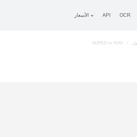
OCR
API
الأسعار
 التعريفة
زمة
MJPEG to XVID
/