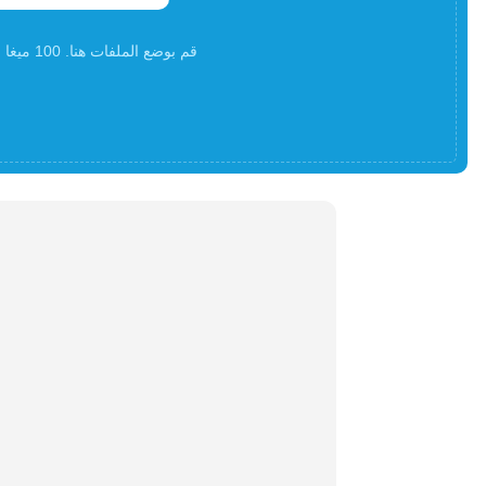
قم بوضع الملفات هنا. 100 ميغا بايت كحد أقصى لحجم الملف أوالتسجيلأ و