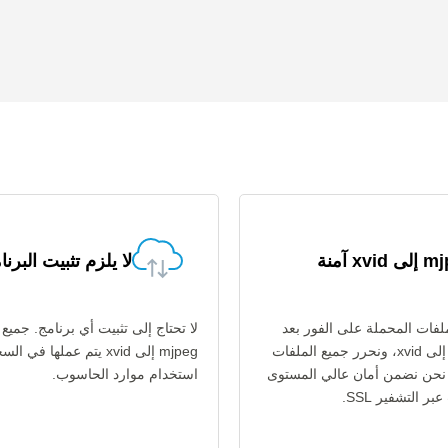
xvi آمنة
لا يلزم تثبيت البرنا
فات المحملة على الفور بعد
لا تحتاج إلى تثبيت أي برنامج. جميع
تحويل mjpeg إلى xvid، ونحرر جميع الملفات
mjpeg إلى xvid يتم عملها في
اعة. نحن نضمن أمان عالي المستوى
استخدام موارد الحاسوب.
ر التشفير SSL.