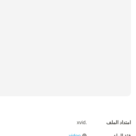
امتداد الملف
.xvid
فئة الملف
🔵
video