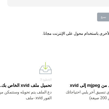
نسخ
الخطوة 3
إلى xvid
تحميل ملف xvid الخاص بك.
xvi أو أي تنسيق آخر يلبي احتياجاتك
دع الملف يتم تحويله وستتمكن من
ة)
الفور xvid -ملف