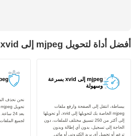
أفضل أداة لتحويل mjpeg إلى xvid
mjpeg إلى xvid بسرعة
mjpeg إلى d
وسهولة
نحن نحذف المل
ببساطة، انتقل إلى الصفحة وارفع ملفات
mjpeg الخاصة بك لتحويلها إلى xvid، أو تحويلها
بعد 24 س
إلى أكثر من 250 تنسيق مختلف للملفات، دون
لجميع الملفات عب
الحاجة إلى تسجيل، بدون أي إطالة وبدون
تزعم أو تحميل أي بريد إلكتروني أو مائي.