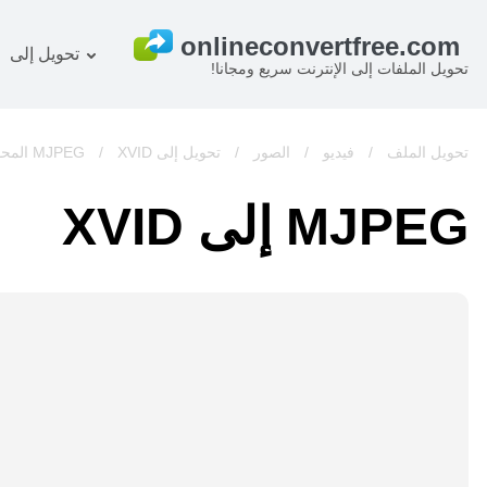
تحويل إلى
تحويل الملفات إلى الإنترنت سريع ومجانا!
خطة
المستند المحول
OCR ر
صورة المحول
تحويل الملف
/
فيديو
/
الصور
/
تحويل إلى MJPEG
XVID المحول
/
صوت المحول
MJPEG إلى XVID
كتب المحول
أرشيف المحول
فيديو المحول
الموقع-screenshot