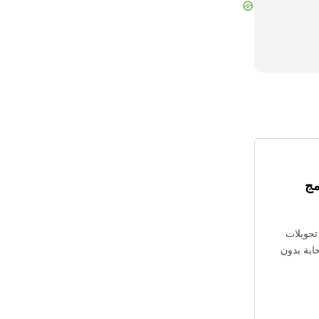
مج
 تحويلات
 السحابة بدون