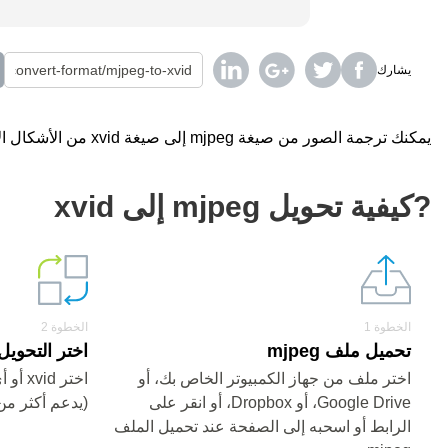
يشارك
يمكنك ترجمة الصور من صيغة mjpeg إلى صيغة xvid من الأشكال الأخرى باستخدام محول على الإنترنت مجانا.
?كيفية تحويل mjpeg إلى xvid
الخطوة 1
الخطوة 2
تحميل ملف mjpeg
اختر التحويل من mjpeg 
اختر ملف من جهاز الكمبيوتر الخاص بك، أو
اختر d
Google Drive، أو Dropbox، أو انقر على
(يدعم أكثر من 200 صيغ
الرابط أو اسحبه إلى الصفحة عند تحميل الملف