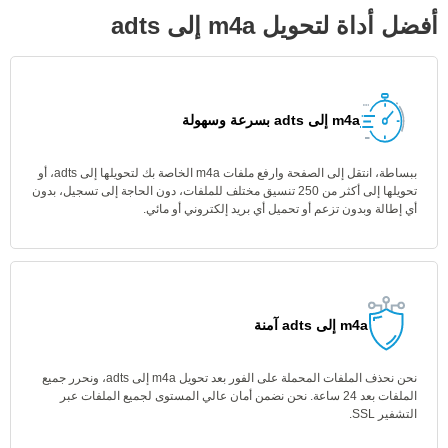
أفضل أداة لتحويل m4a إلى adts
m4a إلى adts بسرعة وسهولة
ببساطة، انتقل إلى الصفحة وارفع ملفات m4a الخاصة بك لتحويلها إلى adts، أو
تحويلها إلى أكثر من 250 تنسيق مختلف للملفات، دون الحاجة إلى تسجيل، بدون
أي إطالة وبدون تزعم أو تحميل أي بريد إلكتروني أو مائي.
m4a إلى adts آمنة
نحن نحذف الملفات المحملة على الفور بعد تحويل m4a إلى adts، ونحرر جميع
الملفات بعد 24 ساعة. نحن نضمن أمان عالي المستوى لجميع الملفات عبر
التشفير SSL.