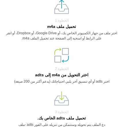
الخطوة 1
تحميل ملف m4a
اختر ملف من جهاز الكمبيوتر الخاص بك، أو Google Drive، أو Dropbox، أو انقر
على الرابط أو اسحبه إلى الصفحة عند تحميل الملف m4a.
الخطوة 2
اختر التحويل من m4a إلى adts
اختر adts أو أي تنسيق آخر يلبي احتياجاتك (يدعم أكثر من 200 صيغة)
الخطوة 3
تحميل ملف adts الخاص بك.
دع الملف يتم تحويله وستتمكن من تنزيله على الفور adts -ملف