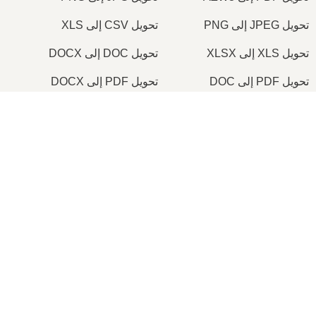
تحويل JPEG إلى PNG
تحويل CSV إلى XLS
تحويل XLS إلى XLSX
تحويل DOC إلى DOCX
تحويل PDF إلى DOC
تحويل PDF إلى DOCX
تحويل JPG إلى PDF
تحويل PNG إلى PDF
×
تحويل PDF إلى TIFF
تحويل ICO إلى PNG
Now Playing
Play Video
×
© onlineconvertfree.com
2026
بأسعار تبدأ من 270 جنيهًا.. اكتشف أماكن بيع شريحة eSIM الجديدة وطريقة تفعيلها بسهولة على هاتفك!
من نحن
صياغات الملفات
Play
سياسة الامن