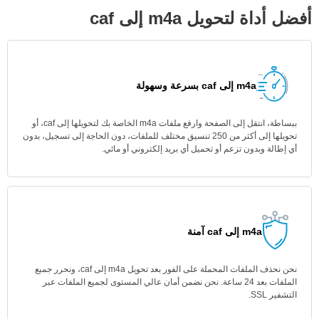
أفضل أداة لتحويل m4a إلى caf
m4a إلى caf بسرعة وسهولة
ببساطة، انتقل إلى الصفحة وارفع ملفات m4a الخاصة بك لتحويلها إلى caf، أو
تحويلها إلى أكثر من 250 تنسيق مختلف للملفات، دون الحاجة إلى تسجيل، بدون
أي إطالة وبدون تزعم أو تحميل أي بريد إلكتروني أو مائي.
m4a إلى caf آمنة
نحن نحذف الملفات المحملة على الفور بعد تحويل m4a إلى caf، ونحرر جميع
الملفات بعد 24 ساعة. نحن نضمن أمان عالي المستوى لجميع الملفات عبر
التشفير SSL.