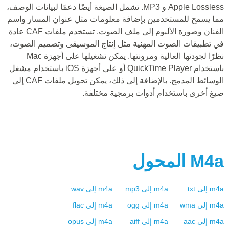
Apple Lossless و MP3. تشمل الصيغة أيضًا دعمًا لبيانات الوصف،
مما يسمح للمستخدمين بإضافة معلومات مثل عنوان المسار واسم
الفنان وصورة الألبوم إلى ملف الصوت. تستخدم ملفات CAF عادة
في تطبيقات الصوت المهنية مثل إنتاج الموسيقى وتصميم الصوت،
نظرًا لجودتها العالية ومرونتها. يمكن تشغيلها على أجهزة Mac
باستخدام QuickTime Player أو على أجهزة iOS باستخدام مشغل
الوسائط المدمج. بالإضافة إلى ذلك، يمكن تحويل ملفات CAF إلى
صيغ أخرى باستخدام أدوات برمجية مختلفة.
M4a
المحول
m4a
إلى
txt
m4a
إلى
mp3
m4a
إلى
wav
m4a
إلى
wma
m4a
إلى
ogg
m4a
إلى
flac
m4a
إلى
aac
m4a
إلى
aiff
m4a
إلى
opus