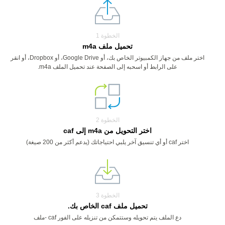
الخطوة 1
تحميل ملف m4a
اختر ملف من جهاز الكمبيوتر الخاص بك، أو Google Drive، أو Dropbox، أو انقر
على الرابط أو اسحبه إلى الصفحة عند تحميل الملف m4a.
الخطوة 2
اختر التحويل من m4a إلى caf
اختر caf أو أي تنسيق آخر يلبي احتياجاتك (يدعم أكثر من 200 صيغة)
الخطوة 3
تحميل ملف caf الخاص بك.
دع الملف يتم تحويله وستتمكن من تنزيله على الفور caf -ملف