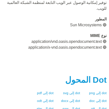
توفير إمكانية الوصول عبر الويب التابعة لمنظمة الشبكة العالمية
للويب.
المطور
🔵 Sun Microsystems
نوع MIME
🔵 application/vnd.oasis.opendocument.text
🔵 application/x-vnd.oasis.opendocument.text
Dot
المحول
dot
إلى
png
dot
إلى
svg
dot
إلى
pdf
dot
إلى
doc
dot
إلى
docx
dot
إلى
odt
dot
إلى
ott
dot
إلى
sxw
dot
إلى
stw