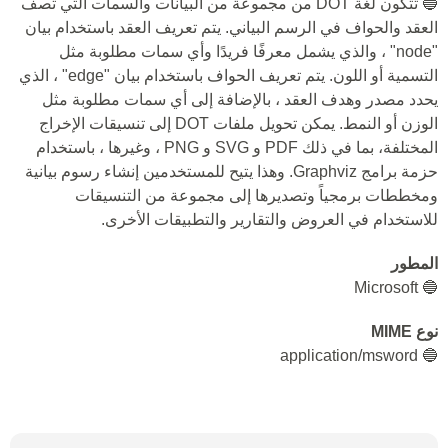
🔵 تتكون لغة DOT من مجموعة من البيانات والسمات التي تصف
العقد والحواف في الرسم البياني. يتم تعريف العقد باستخدام بيان
"node" ، والذي يشمل معرفًا فريدًا وأي سمات مطلوبة مثل
التسمية أو اللون. يتم تعريف الحواف باستخدام بيان "edge" ، الذي
يحدد مصدر وهدف العقد ، بالإضافة إلى أي سمات مطلوبة مثل
الوزن أو النمط. يمكن تحويل ملفات DOT إلى تنسيقات الإخراج
المختلفة، بما في ذلك PDF و SVG و PNG ، وغيرها ، باستخدام
حزمة برامج Graphviz. وهذا يتيح للمستخدمين إنشاء رسوم بيانية
ومخططات برمجياً وتصديرها إلى مجموعة من التنسيقات
للاستخدام في العروض والتقارير والتطبيقات الأخرى.
المطور
🔵 Microsoft
نوع MIME
🔵 application/msword