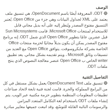
الوصف
🔵 ODT، المعروفة أيضًا باسم OpenDocument، هي تنسيق ملف
يعتمد على XML لجداول البيانات وهي جزء من Open Office. يُعتبر
التنسيق مفتوح المصدر ويُنظر إليه على أنه بديل مجاني قابل
للاستخدام لمنتجات Microsoft Office. قامت Sun Microsystems
قبل عشرين عامًا بتطوير Open Office الذي شمل ODT. إنه برنامج
مفتوح المصدر يمكن أن يكون بديلاً مجانيًا لحزمة منتجات Office
الخاصة بشركة مايكروسوفت. يتوافق Open Office مع العديد من
تنسيقات وثائق Microsoft ، ويتم تقديمه بشكل مجاني. يعد تطبيق
writer الخاص ب Open Office عنصر معالجة النصوص الذي ينتج
ملفات ODT.
التفاصيل التقنية
🔵 تنسيق ملف OpenDocument Text يعمل بشكل مستقل في كل
من البرامج المملوكة والحرة. قامت لجنة فنية تابعة لاتحاد صناعات
تطبيقات المعلومات المنظمة بتطوير حزمة مكتبية عبر الويب. يتم
إنشاء ملفات ODT باستخدام لغة التكامل المتعدد المزامن
والرسومات النائبة القابلة للتوسّع، وقد اتبعت جميعها معايير مبادرة