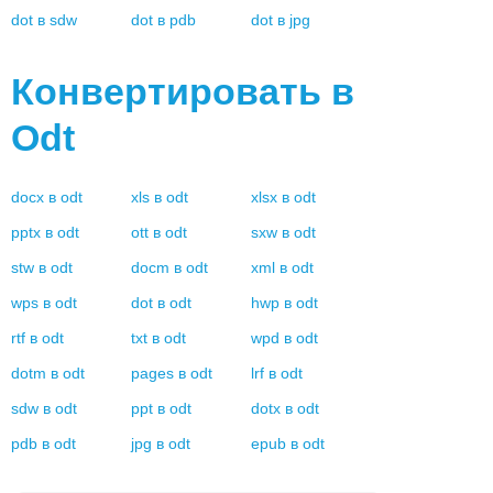
dot
в
sdw
dot
в
pdb
dot
в
jpg
Конвертировать в
Odt
docx
в
odt
xls
в
odt
xlsx
в
odt
pptx
в
odt
ott
в
odt
sxw
в
odt
stw
в
odt
docm
в
odt
xml
в
odt
wps
в
odt
dot
в
odt
hwp
в
odt
rtf
в
odt
txt
в
odt
wpd
в
odt
dotm
в
odt
pages
в
odt
lrf
в
odt
sdw
в
odt
ppt
в
odt
dotx
в
odt
pdb
в
odt
jpg
в
odt
epub
в
odt