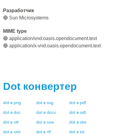
Разработчик
🔵 Sun Microsystems
MIME type
🔵 application/vnd.oasis.opendocument.text
🔵 application/x-vnd.oasis.opendocument.text
Dot
конвертер
dot
в
png
dot
в
svg
dot
в
pdf
dot
в
doc
dot
в
docx
dot
в
odt
dot
в
ott
dot
в
sxw
dot
в
stw
dot
в
xml
dot
в
rtf
dot
в
txt