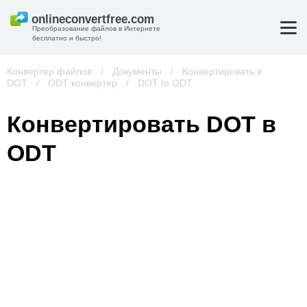
Преобразование файлов в Интернете
бесплатно и быстро!
Конвертер файлов
/
Документы
/
Конвертировать в
DOT
/
ODT конвертер
/
DOT to ODT
Конвертировать DOT в
ODT