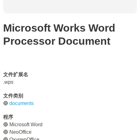
Microsoft Works Word
Processor Document
文件扩展名
.wps
文件类别
🔵
documents
程序
🔵 Microsoft Word
🔵 NeoOffice
🔵 OxygenOffice