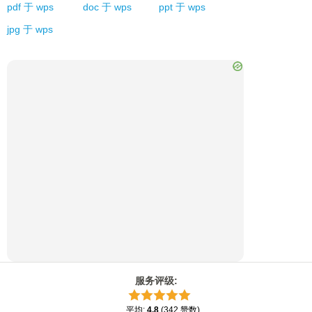
pdf
于
wps
doc
于
wps
ppt
于
wps
jpg
于
wps
服务评级
:
平均
:
4.8
(
342
赞数
)