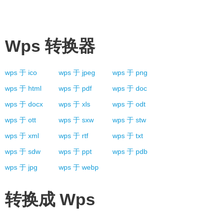
Wps
转换器
wps
于
ico
wps
于
jpeg
wps
于
png
wps
于
html
wps
于
pdf
wps
于
doc
wps
于
docx
wps
于
xls
wps
于
odt
wps
于
ott
wps
于
sxw
wps
于
stw
wps
于
xml
wps
于
rtf
wps
于
txt
wps
于
sdw
wps
于
ppt
wps
于
pdb
wps
于
jpg
wps
于
webp
转换成
Wps