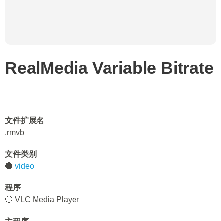
RealMedia Variable Bitrate
文件扩展名
.rmvb
文件类别
🔵
video
程序
🔵 VLC Media Player