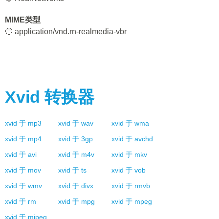
MIME类型
🔵 application/vnd.rn-realmedia-vbr
Xvid
转换器
xvid
于
mp3
xvid
于
wav
xvid
于
wma
xvid
于
mp4
xvid
于
3gp
xvid
于
avchd
xvid
于
avi
xvid
于
m4v
xvid
于
mkv
xvid
于
mov
xvid
于
ts
xvid
于
vob
xvid
于
wmv
xvid
于
divx
xvid
于
rmvb
xvid
于
rm
xvid
于
mpg
xvid
于
mpeg
xvid
于
mjpeg