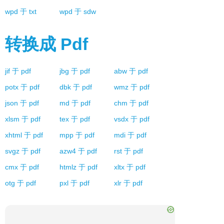
wpd
于
txt
wpd
于
sdw
转换成
Pdf
jif
于
pdf
jbg
于
pdf
abw
于
pdf
potx
于
pdf
dbk
于
pdf
wmz
于
pdf
json
于
pdf
md
于
pdf
chm
于
pdf
xlsm
于
pdf
tex
于
pdf
vsdx
于
pdf
xhtml
于
pdf
mpp
于
pdf
mdi
于
pdf
svgz
于
pdf
azw4
于
pdf
rst
于
pdf
cmx
于
pdf
htmlz
于
pdf
xltx
于
pdf
otg
于
pdf
pxl
于
pdf
xlr
于
pdf