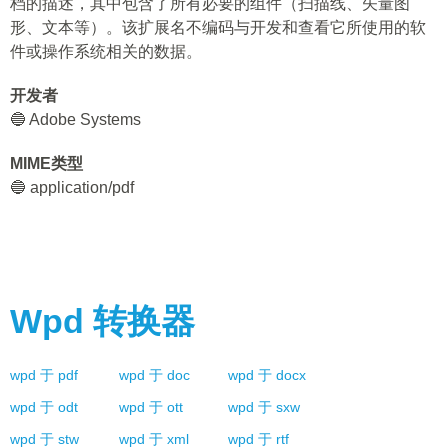
档的描述，其中包含了所有必要的组件（扫描线、矢量图
形、文本等）。该扩展名不编码与开发和查看它所使用的软
件或操作系统相关的数据。
开发者
🔵 Adobe Systems
MIME类型
🔵 application/pdf
Wpd
转换器
wpd
于
pdf
wpd
于
doc
wpd
于
docx
wpd
于
odt
wpd
于
ott
wpd
于
sxw
wpd
于
stw
wpd
于
xml
wpd
于
rtf