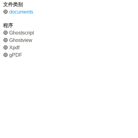
文件类别
🔵
documents
程序
🔵 Ghostscript
🔵 Ghostview
🔵 Xpdf
🔵 gPDF