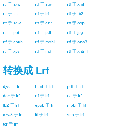
rtf
于
sxw
rtf
于
stw
rtf
于
xml
rtf
于
txt
rtf
于
lrf
rtf
于
fb2
rtf
于
sdw
rtf
于
csv
rtf
于
odp
rtf
于
ppt
rtf
于
pdb
rtf
于
jpg
rtf
于
epub
rtf
于
mobi
rtf
于
azw3
rtf
于
xps
rtf
于
md
rtf
于
xhtml
转换成
Lrf
djvu
于
lrf
html
于
lrf
pdf
于
lrf
doc
于
lrf
rtf
于
lrf
txt
于
lrf
fb2
于
lrf
epub
于
lrf
mobi
于
lrf
azw3
于
lrf
lit
于
lrf
snb
于
lrf
tcr
于
lrf