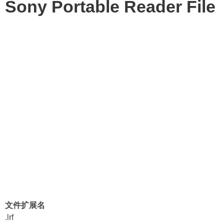
Sony Portable Reader File
文件扩展名
.lrf