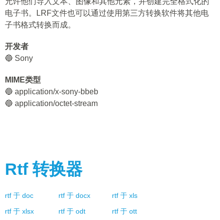
允许他们导入文本、图像和其他元素，并创建完全格式化的
电子书。LRF文件也可以通过使用第三方转换软件将其他电
子书格式转换而成。
开发者
🔵 Sony
MIME类型
🔵 application/x-sony-bbeb
🔵 application/octet-stream
Rtf
转换器
rtf
于
doc
rtf
于
docx
rtf
于
xls
rtf
于
xlsx
rtf
于
odt
rtf
于
ott