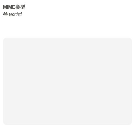
MIME类型
🔵 text/rtf