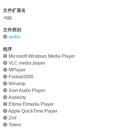
文件扩展名
.ogg
文件类别
🔵
audio
程序
🔵 Microsoft Windows Media Player
🔵 VLC media player
🔵 MPlayer
🔵 Foobar2000
🔵 Winamp
🔵 Xion Audio Player
🔵 Audacity
🔵 Eltima Elmedia Player
🔵 Apple QuickTime Player
🔵 Zinf
🔵 Totem