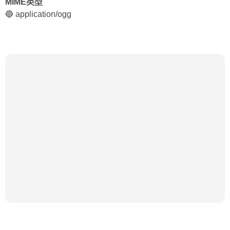
MIME类型
🔵 application/ogg