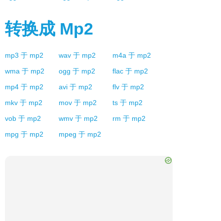
转换成
Mp2
mp3
于
mp2
wav
于
mp2
m4a
于
mp2
wma
于
mp2
ogg
于
mp2
flac
于
mp2
mp4
于
mp2
avi
于
mp2
flv
于
mp2
mkv
于
mp2
mov
于
mp2
ts
于
mp2
vob
于
mp2
wmv
于
mp2
rm
于
mp2
mpg
于
mp2
mpeg
于
mp2