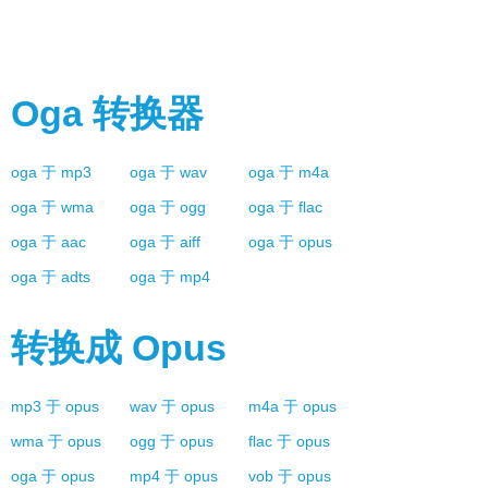
Oga
转换器
oga
于
mp3
oga
于
wav
oga
于
m4a
oga
于
wma
oga
于
ogg
oga
于
flac
oga
于
aac
oga
于
aiff
oga
于
opus
oga
于
adts
oga
于
mp4
转换成
Opus
mp3
于
opus
wav
于
opus
m4a
于
opus
wma
于
opus
ogg
于
opus
flac
于
opus
oga
于
opus
mp4
于
opus
vob
于
opus