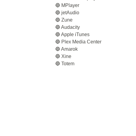
🔵 MPlayer
🔵 jetAudio
🔵 Zune
🔵 Audacity
🔵 Apple iTunes
🔵 Plex Media Center
🔵 Amarok
🔵 Xine
🔵 Totem