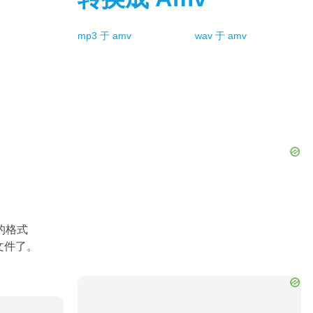
mp3
于
amv
wav
于
amv
的格式
文件了。