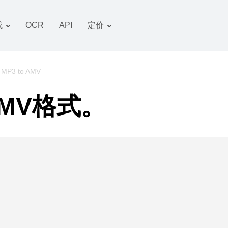
成
OCR
API
定价
关税计划
文件 转换器
OCR 包
图像 转换器
MP3 to AMV
音频 转换器
MV格式。
书籍 转换器
压缩文件 转换器
视频 转换器
网站-截图