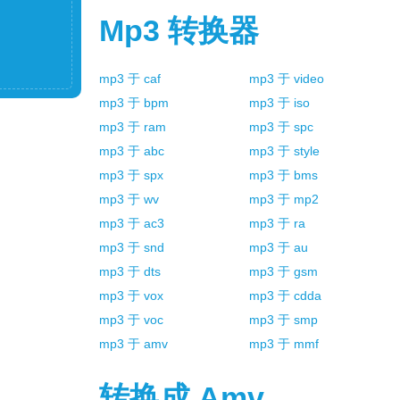
Mp3
转换器
mp3
于
caf
mp3
于
video
mp3
于
bpm
mp3
于
iso
mp3
于
ram
mp3
于
spc
mp3
于
abc
mp3
于
style
mp3
于
spx
mp3
于
bms
mp3
于
wv
mp3
于
mp2
mp3
于
ac3
mp3
于
ra
mp3
于
snd
mp3
于
au
mp3
于
dts
mp3
于
gsm
mp3
于
vox
mp3
于
cdda
mp3
于
voc
mp3
于
smp
mp3
于
amv
mp3
于
mmf
转换成
Amv