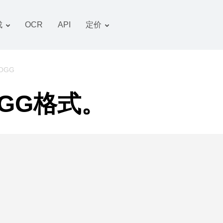
成
OCR
API
定价
关税计划
文件 转换器
OCR 包
图像 转换器
 OGG
音频 转换器
GG格式。
书籍 转换器
压缩文件 转换器
视频 转换器
网站-截图