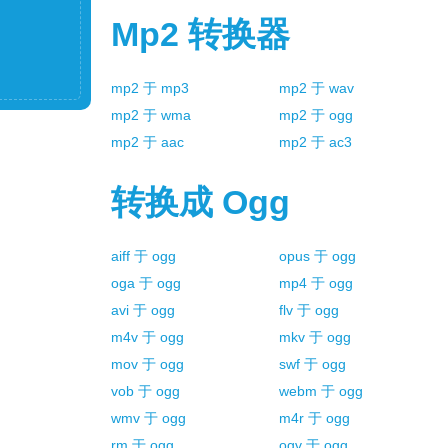
Mp2
转换器
mp2
于
mp3
mp2
于
wav
mp2
于
wma
mp2
于
ogg
mp2
于
aac
mp2
于
ac3
转换成
Ogg
aiff
于
ogg
opus
于
ogg
oga
于
ogg
mp4
于
ogg
avi
于
ogg
flv
于
ogg
m4v
于
ogg
mkv
于
ogg
mov
于
ogg
swf
于
ogg
vob
于
ogg
webm
于
ogg
wmv
于
ogg
m4r
于
ogg
rm
于
ogg
ogv
于
ogg