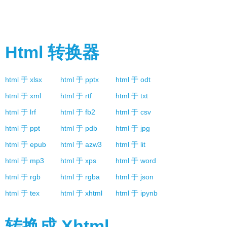
Html
转换器
html
于
xlsx
html
于
pptx
html
于
odt
html
于
xml
html
于
rtf
html
于
txt
html
于
lrf
html
于
fb2
html
于
csv
html
于
ppt
html
于
pdb
html
于
jpg
html
于
epub
html
于
azw3
html
于
lit
html
于
mp3
html
于
xps
html
于
word
html
于
rgb
html
于
rgba
html
于
json
html
于
tex
html
于
xhtml
html
于
ipynb
转换成
Xhtml