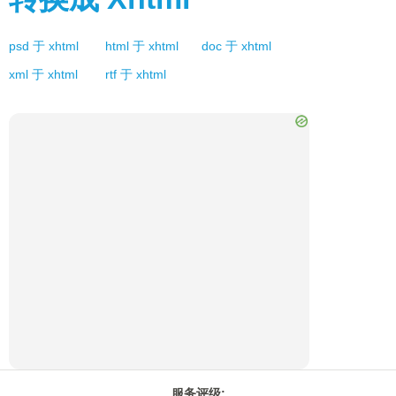
psd
于
xhtml
html
于
xhtml
doc
于
xhtml
xml
于
xhtml
rtf
于
xhtml
服务评级
: