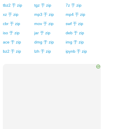
tbz2
于
zip
tgz
于
zip
7z
于
zip
xz
于
zip
mp3
于
zip
mp4
于
zip
cbr
于
zip
mov
于
zip
swf
于
zip
iso
于
zip
jar
于
zip
deb
于
zip
ace
于
zip
dmg
于
zip
img
于
zip
bz2
于
zip
lzh
于
zip
ipynb
于
zip