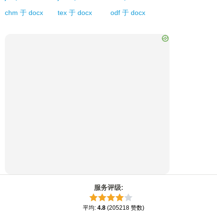
chm
于
docx
tex
于
docx
odf
于
docx
服务评级
:
平均
:
4.8
(
205218
赞数
)