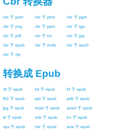
Cbr
转换器
cbr
于
pam
cbr
于
pbm
cbr
于
pgm
cbr
于
png
cbr
于
ppm
cbr
于
tga
cbr
于
pdf
cbr
于
txt
cbr
于
jpg
cbr
于
epub
cbr
于
mobi
cbr
于
azw3
cbr
于
zip
转换成
Epub
rtf
于
epub
txt
于
epub
lrf
于
epub
fb2
于
epub
ppt
于
epub
pdb
于
epub
jpg
于
epub
mobi
于
epub
azw3
于
epub
lit
于
epub
snb
于
epub
tcr
于
epub
xps
于
epub
cbr
于
epub
azw
于
epub