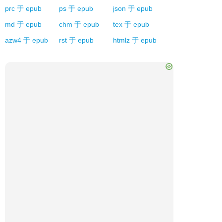
prc
于
epub
ps
于
epub
json
于
epub
md
于
epub
chm
于
epub
tex
于
epub
azw4
于
epub
rst
于
epub
htmlz
于
epub