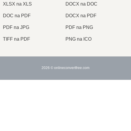
XLSX na XLS
DOCX na DOC
DOC na PDF
DOCX na PDF
PDF na JPG
PDF na PNG
TIFF na PDF
PNG na ICO
2026
© onlineconvertfree.com
O nas
×
Format plików
Now Playing
Polityka bezpieczeństwa
Play Video
Pomoc
×