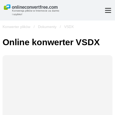
Konwersja plików w Internecie za darmo
i szybko!
Konwerter plików
/
Dokumenty
/
VSDX
Online konwerter VSDX