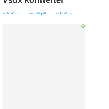
Vsdx
konwerter
vsdx
W
png
vsdx
W
pdf
vsdx
W
jpg