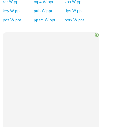
rar
W
ppt
mp4
W
ppt
xps
W
ppt
key
W
ppt
pub
W
ppt
dps
W
ppt
pez
W
ppt
ppsm
W
ppt
potx
W
ppt