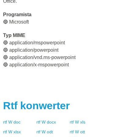
Office.
Programista
🔵 Microsoft
Typ MIME
🔵 application/mspowerpoint
🔵 application/powerpoint
🔵 application/vnd.ms-powerpoint
🔵 application/x-mspowerpoint
Rtf
konwerter
rtf
W
doc
rtf
W
docx
rtf
W
xls
rtf
W
xlsx
rtf
W
odt
rtf
W
ott