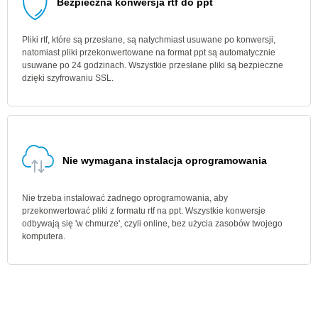
Bezpieczna konwersja rtf do ppt
Pliki rtf, które są przesłane, są natychmiast usuwane po konwersji,
natomiast pliki przekonwertowane na format ppt są automatycznie
usuwane po 24 godzinach. Wszystkie przesłane pliki są bezpieczne
dzięki szyfrowaniu SSL.
Nie wymagana instalacja oprogramowania
Nie trzeba instalować żadnego oprogramowania, aby
przekonwertować pliki z formatu rtf na ppt. Wszystkie konwersje
odbywają się 'w chmurze', czyli online, bez użycia zasobów twojego
komputera.