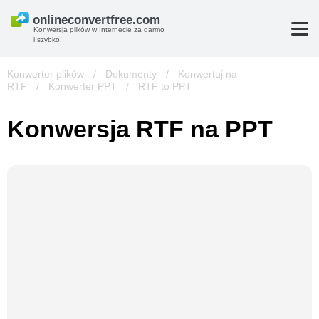
Konwersja plików w Internecie za darmo
i szybko!
Konwerter plików
/
Dokumenty
/
Konwertuj na
RTF
/
Konwerter PPT
/
RTF to PPT
Konwersja RTF na PPT