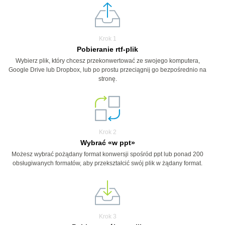
Krok 1
Pobieranie rtf-plik
Wybierz plik, który chcesz przekonwertować ze swojego komputera,
Google Drive lub Dropbox, lub po prostu przeciągnij go bezpośrednio na
stronę.
Krok 2
Wybrać «w ppt»
Możesz wybrać pożądany format konwersji spośród ppt lub ponad 200
obsługiwanych formatów, aby przekształcić swój plik w żądany format.
Krok 3