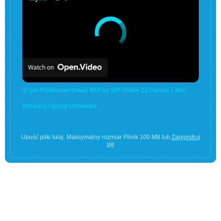
Watch on
📦 Jak Przekonwertować RAR na SFX Online Za Darmo | Bez
Instalacji Oprogramowania
Upuść pliki tutaj. Maksymalny rozmiar Pilnik 100 MB lub
Zarejestruj
się