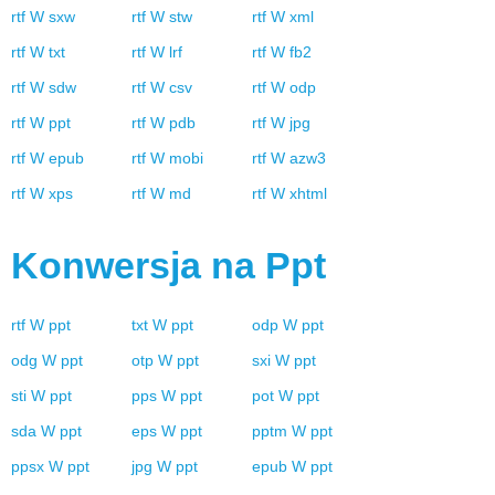
rtf
W
sxw
rtf
W
stw
rtf
W
xml
rtf
W
txt
rtf
W
lrf
rtf
W
fb2
rtf
W
sdw
rtf
W
csv
rtf
W
odp
rtf
W
ppt
rtf
W
pdb
rtf
W
jpg
rtf
W
epub
rtf
W
mobi
rtf
W
azw3
rtf
W
xps
rtf
W
md
rtf
W
xhtml
Konwersja na
Ppt
rtf
W
ppt
txt
W
ppt
odp
W
ppt
odg
W
ppt
otp
W
ppt
sxi
W
ppt
sti
W
ppt
pps
W
ppt
pot
W
ppt
sda
W
ppt
eps
W
ppt
pptm
W
ppt
ppsx
W
ppt
jpg
W
ppt
epub
W
ppt