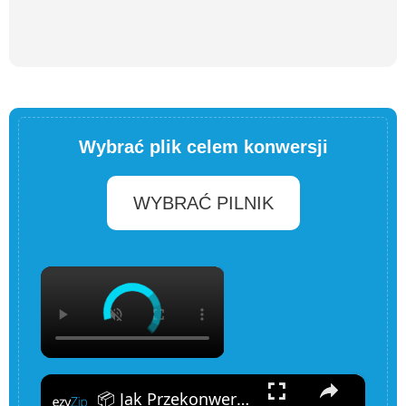
Wybrać plik celem konwersji
WYBRAĆ PILNIK
×
×
📦 Jak Przekonwertować RAR na SFX Online Za Darmo | Bez Instalacji Oprogramowania