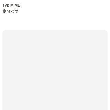
Typ MIME
🔵 text/rtf