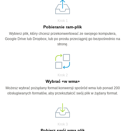
Krok 1
Pobieranie ram-plik
Wybierz plik, który chcesz przekonwertować ze swojego komputera,
Google Drive lub Dropbox, lub po prostu przeciągnij go bezpośrednio na
stronę.
Krok 2
Wybrać «w wma»
Możesz wybrać pożądany format konwersji spośród wma lub ponad 200
obsługiwanych formatów, aby przekształcić swój plik w żądany format.
Krok 3
Pobierz swój wma plik