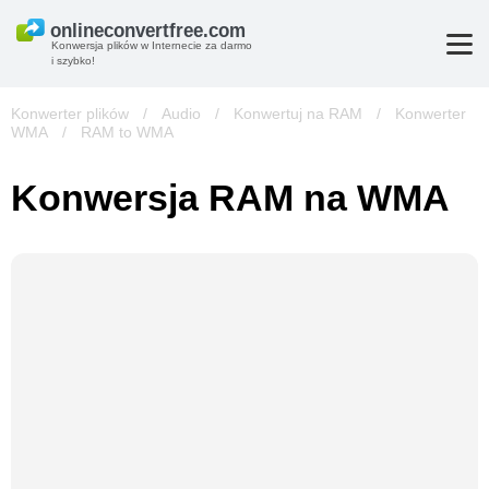
Konwersja plików w Internecie za darmo
i szybko!
Konwerter plików
/
Audio
/
Konwertuj na RAM
/
Konwerter
WMA
/
RAM to WMA
Konwersja RAM na WMA