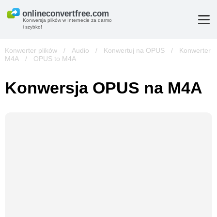
Konwersja plików w Internecie za darmo
i szybko!
Konwerter plików
/
Audio
/
Konwertuj na OPUS
/
Konwerter
M4A
/
OPUS to M4A
Konwersja OPUS na M4A