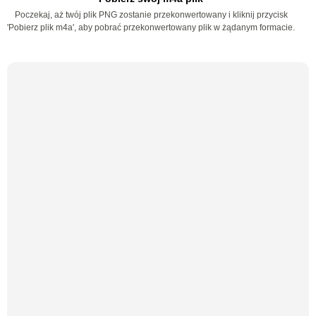
Poczekaj, aż twój plik PNG zostanie przekonwertowany i kliknij przycisk
'Pobierz plik m4a', aby pobrać przekonwertowany plik w żądanym formacie.