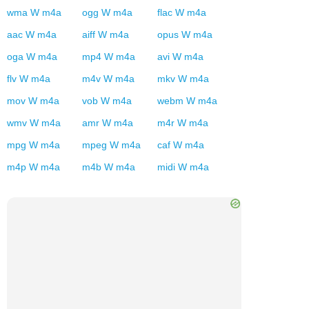
wma
W
m4a
ogg
W
m4a
flac
W
m4a
aac
W
m4a
aiff
W
m4a
opus
W
m4a
oga
W
m4a
mp4
W
m4a
avi
W
m4a
flv
W
m4a
m4v
W
m4a
mkv
W
m4a
mov
W
m4a
vob
W
m4a
webm
W
m4a
wmv
W
m4a
amr
W
m4a
m4r
W
m4a
mpg
W
m4a
mpeg
W
m4a
caf
W
m4a
m4p
W
m4a
m4b
W
m4a
midi
W
m4a