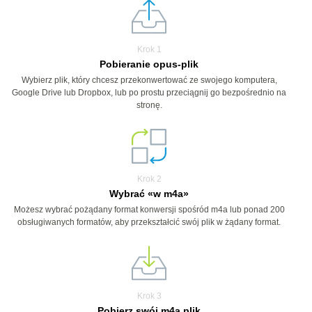
Krok 1
Pobieranie opus-plik
Wybierz plik, który chcesz przekonwertować ze swojego komputera,
Google Drive lub Dropbox, lub po prostu przeciągnij go bezpośrednio na
stronę.
Krok 2
Wybrać «w m4a»
Możesz wybrać pożądany format konwersji spośród m4a lub ponad 200
obsługiwanych formatów, aby przekształcić swój plik w żądany format.
Krok 3
Pobierz swój m4a plik