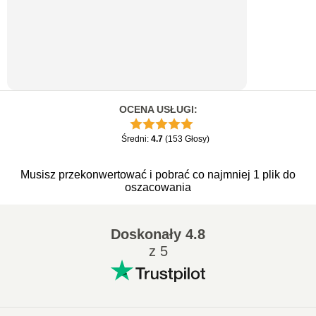
OCENA USŁUGI
:
Średni
:
4.7
(
153
Głosy
)
Musisz przekonwertować i pobrać co najmniej 1 plik do
oszacowania
Doskonały
4.8
z 5