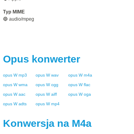
Typ MIME
🔵 audio/mpeg
Opus
konwerter
opus
W
mp3
opus
W
wav
opus
W
m4a
opus
W
wma
opus
W
ogg
opus
W
flac
opus
W
aac
opus
W
aiff
opus
W
oga
opus
W
adts
opus
W
mp4
Konwersja na
M4a