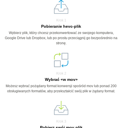
Krok 1
Pobieranie hevc-plik
Wybierz plik, który chcesz przekonwertować ze swojego komputera,
Google Drive lub Dropbox, lub po prostu przeciągnij go bezpośrednio na
stronę.
Krok 2
Wybrać «w mov»
Możesz wybrać pożądany format konwersji spośród mov lub ponad 200
obsługiwanych formatów, aby przekształcić swój plik w żądany format.
Krok 3
Pobierz swój mov plik