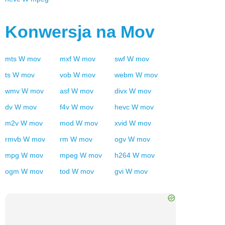
Konwersja na
Mov
mts
W
mov
mxf
W
mov
swf
W
mov
ts
W
mov
vob
W
mov
webm
W
mov
wmv
W
mov
asf
W
mov
divx
W
mov
dv
W
mov
f4v
W
mov
hevc
W
mov
m2v
W
mov
mod
W
mov
xvid
W
mov
rmvb
W
mov
rm
W
mov
ogv
W
mov
mpg
W
mov
mpeg
W
mov
h264
W
mov
ogm
W
mov
tod
W
mov
gvi
W
mov