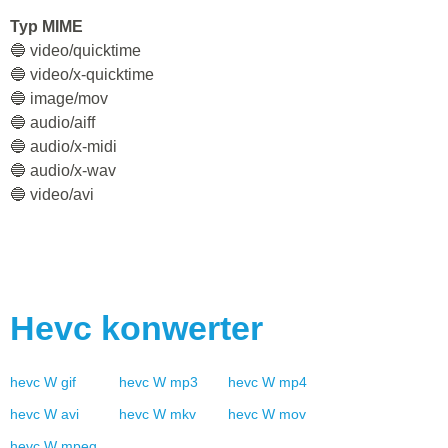
Typ MIME
🔵 video/quicktime
🔵 video/x-quicktime
🔵 image/mov
🔵 audio/aiff
🔵 audio/x-midi
🔵 audio/x-wav
🔵 video/avi
Hevc
konwerter
hevc
W
gif
hevc
W
mp3
hevc
W
mp4
hevc
W
avi
hevc
W
mkv
hevc
W
mov
hevc
W
mpeg