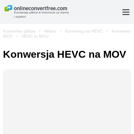
Konwersja plików w Internecie za darmo
i szybko!
Konwerter plików
/
Wideo
/
Konwertuj na HEVC
/
Konwerter
MOV
/
HEVC to MOV
Konwersja HEVC na MOV