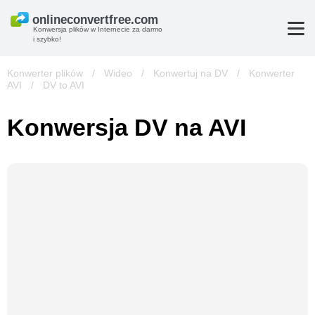
Konwersja plików w Internecie za darmo
i szybko!
Konwerter plików
/
Wideo
/
Konwertuj na DV
/
Konwerter
AVI
/
DV to AVI
Konwersja DV na AVI