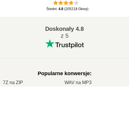
Średni
:
4.8
(
205218
Głosy
)
Doskonały
4.8
z 5
Popularne konwersje
:
7Z na ZIP
WAV na MP3
M4A na MP3
EPUB na PDF
×
EPUB na MOBI
WMA na MP3
Now Playing
RAR na ZIP
MP3 na OGG
Play Video
M4A na WAV
AIFF na MP3