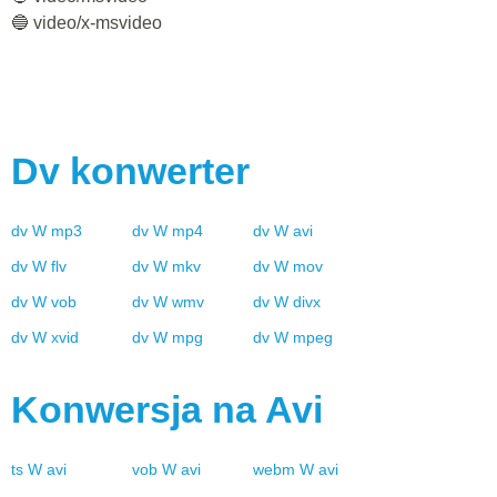
🔵 video/x-msvideo
Dv
konwerter
dv
W
mp3
dv
W
mp4
dv
W
avi
dv
W
flv
dv
W
mkv
dv
W
mov
dv
W
vob
dv
W
wmv
dv
W
divx
dv
W
xvid
dv
W
mpg
dv
W
mpeg
Konwersja na
Avi
ts
W
avi
vob
W
avi
webm
W
avi