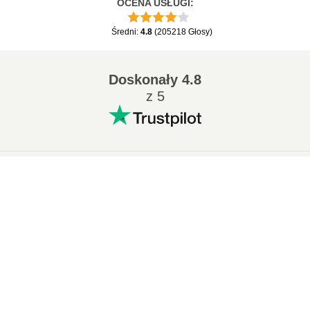
OCENA USŁUGI
:
Średni
:
4.8
(
205218
Głosy
)
Doskonały
4.8
z 5
Popularne konwersje
:
×
7Z na ZIP
WAV na MP3
M4A na MP3
EPUB na PDF
EPUB na MOBI
WMA na MP3
×
📦 Jak Przekonwertować RAR na SFX Online Za Darmo | Bez Instalacji Oprogramowania
RAR na ZIP
MP3 na OGG