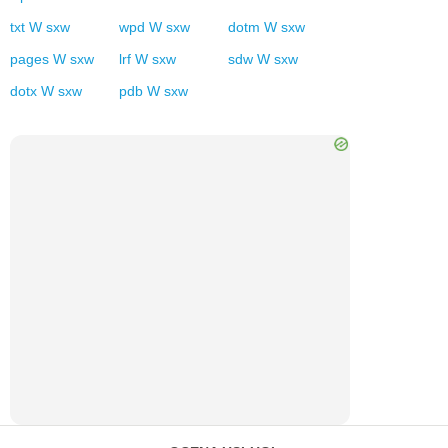
txt
W
sxw
wpd
W
sxw
dotm
W
sxw
pages
W
sxw
lrf
W
sxw
sdw
W
sxw
dotx
W
sxw
pdb
W
sxw