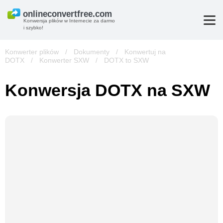
Konwersja plików w Internecie za darmo
i szybko!
Konwerter plików
/
Dokumenty
/
Konwertuj na
DOTX
/
Konwerter SXW
/
DOTX to SXW
Konwersja DOTX na SXW