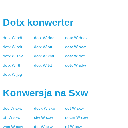
Dotx
konwerter
dotx
W
pdf
dotx
W
doc
dotx
W
docx
dotx
W
odt
dotx
W
ott
dotx
W
sxw
dotx
W
stw
dotx
W
xml
dotx
W
dot
dotx
W
rtf
dotx
W
txt
dotx
W
sdw
dotx
W
jpg
Konwersja na
Sxw
doc
W
sxw
docx
W
sxw
odt
W
sxw
ott
W
sxw
stw
W
sxw
docm
W
sxw
wps
W
sxw
dot
W
sxw
rtf
W
sxw