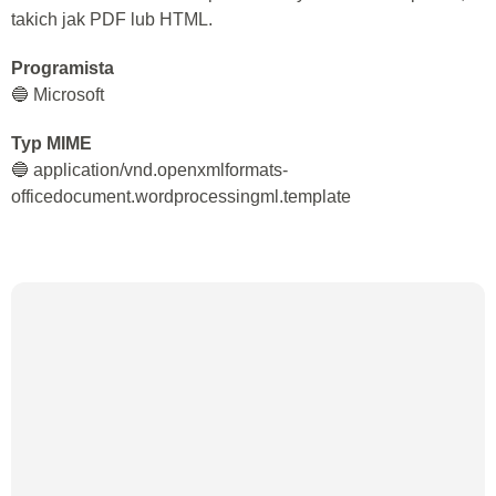
takich jak PDF lub HTML.
Programista
🔵 Microsoft
Typ MIME
🔵 application/vnd.openxmlformats-
officedocument.wordprocessingml.template