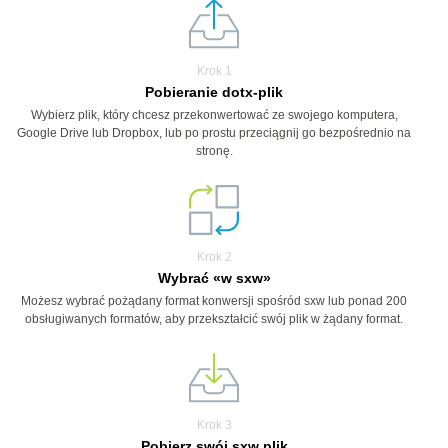
Krok 1
Pobieranie dotx-plik
Wybierz plik, który chcesz przekonwertować ze swojego komputera,
Google Drive lub Dropbox, lub po prostu przeciągnij go bezpośrednio na
stronę.
Krok 2
Wybrać «w sxw»
Możesz wybrać pożądany format konwersji spośród sxw lub ponad 200
obsługiwanych formatów, aby przekształcić swój plik w żądany format.
Krok 3
Pobierz swój sxw plik