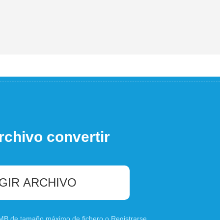
rchivo convertir
GIR ARCHIVO
0 MB de tamaño máximo de fichero o
Registrarse