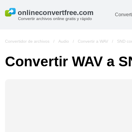
Converti
Convertir archivos online gratis y rápido
D
I
Convertidor de archivos
/
Audio
/
Convertir a WAV
/
SND con
A
Convertir WAV a 
Li
Ar
V
si
pa