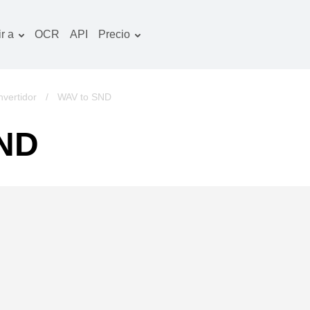
r a
OCR
API
Precio
Plan tarifario
ocumentos convertidor
Paquete de OCR
magines convertidor
vertidor
/
WAV to SND
udio convertidor
SND
bros convertidor
chivos convertidor
ideo convertidor
tio web-captura de
ntalla