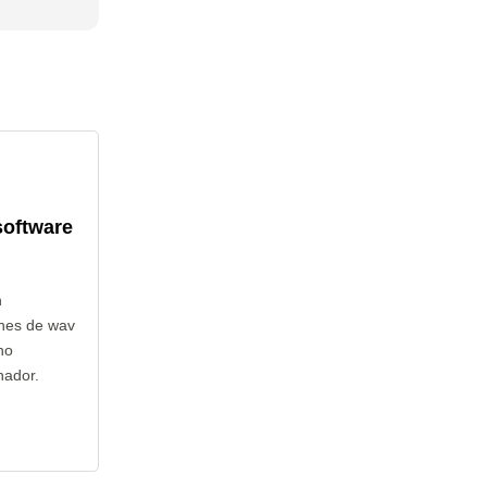
software
n
ones de wav
no
nador.