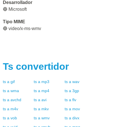
Desarrollador
🔵 Microsoft
Tipo MIME
🔵 video/x-ms-wmv
Ts
convertidor
ts
a
gif
ts
a
mp3
ts
a
wav
ts
a
wma
ts
a
mp4
ts
a
3gp
ts
a
avchd
ts
a
avi
ts
a
flv
ts
a
m4v
ts
a
mkv
ts
a
mov
ts
a
vob
ts
a
wmv
ts
a
divx