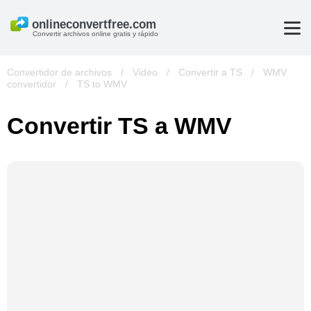
Convertir archivos online gratis y rápido
Convertidor de archivos
/
Video
/
Convertir a TS
/
WMV
convertidor
/
TS to WMV
Convertir TS a WMV