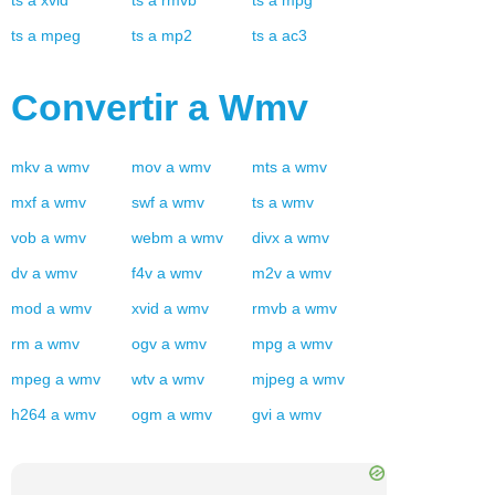
ts
a
xvid
ts
a
rmvb
ts
a
mpg
ts
a
mpeg
ts
a
mp2
ts
a
ac3
Convertir a
Wmv
mkv
a
wmv
mov
a
wmv
mts
a
wmv
mxf
a
wmv
swf
a
wmv
ts
a
wmv
vob
a
wmv
webm
a
wmv
divx
a
wmv
dv
a
wmv
f4v
a
wmv
m2v
a
wmv
mod
a
wmv
xvid
a
wmv
rmvb
a
wmv
rm
a
wmv
ogv
a
wmv
mpg
a
wmv
mpeg
a
wmv
wtv
a
wmv
mjpeg
a
wmv
h264
a
wmv
ogm
a
wmv
gvi
a
wmv