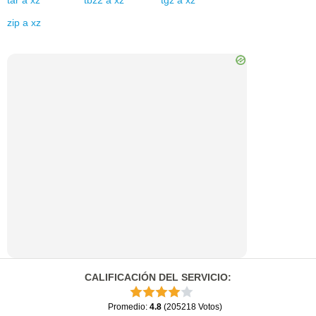
tar
a
xz
tbz2
a
xz
tgz
a
xz
zip
a
xz
CALIFICACIÓN DEL SERVICIO
:
Promedio
:
4.8
(
205218
Votos
)