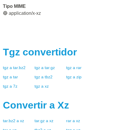
Tipo MIME
🔵 application/x-xz
Tgz
convertidor
tgz
a
tar.bz2
tgz
a
tar.gz
tgz
a
rar
tgz
a
tar
tgz
a
tbz2
tgz
a
zip
tgz
a
7z
tgz
a
xz
Convertir a
Xz
tar.bz2
a
xz
tar.gz
a
xz
rar
a
xz