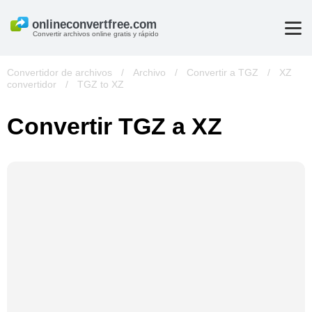
Convertir archivos online gratis y rápido
Convertidor de archivos
/
Archivo
/
Convertir a TGZ
/
XZ
convertidor
/
TGZ to XZ
Convertir TGZ a XZ