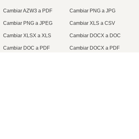
Cambiar AZW3 a PDF
Cambiar PNG a JPG
Cambiar PNG a JPEG
Cambiar XLS a CSV
Cambiar XLSX a XLS
Cambiar DOCX a DOC
Cambiar DOC a PDF
Cambiar DOCX a PDF
Cambiar PDF a JPG
Cambiar PDF a PNG
×
Cambiar TIFF a PDF
Cambiar PNG a ICO
Now Playing
Play Video
×
2026
© onlineconvertfree.com
Cómo Convertir Video a ZIP En Línea (Guía sencilla)
Sobre nosotros
Formato de archivo