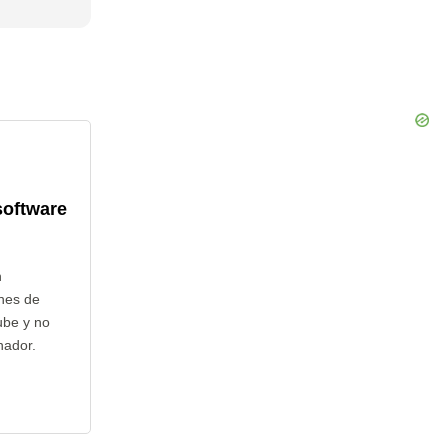
software
n
nes de
ube y no
nador.