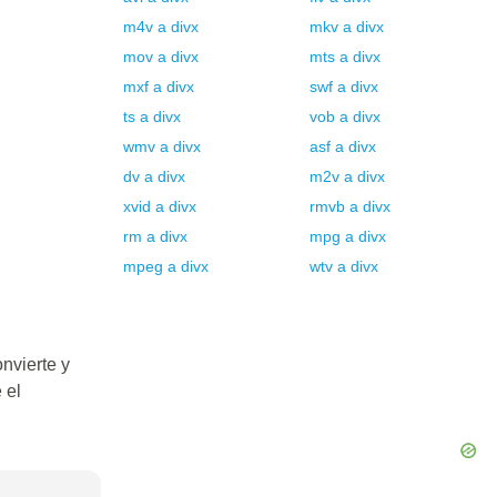
m4v
a
divx
mkv
a
divx
mov
a
divx
mts
a
divx
mxf
a
divx
swf
a
divx
ts
a
divx
vob
a
divx
wmv
a
divx
asf
a
divx
dv
a
divx
m2v
a
divx
xvid
a
divx
rmvb
a
divx
rm
a
divx
mpg
a
divx
mpeg
a
divx
wtv
a
divx
nvierte y
 el