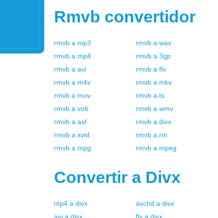
Rmvb
convertidor
rmvb
a
mp3
rmvb
a
wav
rmvb
a
mp4
rmvb
a
3gp
rmvb
a
avi
rmvb
a
flv
rmvb
a
m4v
rmvb
a
mkv
rmvb
a
mov
rmvb
a
ts
rmvb
a
vob
rmvb
a
wmv
rmvb
a
asf
rmvb
a
divx
rmvb
a
xvid
rmvb
a
rm
rmvb
a
mpg
rmvb
a
mpeg
Convertir a
Divx
mp4
a
divx
avchd
a
divx
avi
a
divx
flv
a
divx