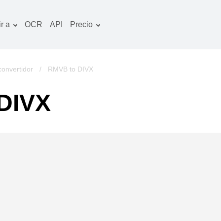
r a
OCR
API
Precio
Plan tarifario
ocumentos convertidor
Paquete de OCR
magines convertidor
convertidor
/
RMVB to DIVX
udio convertidor
 DIVX
bros convertidor
chivos convertidor
ideo convertidor
tio web-captura de
ntalla