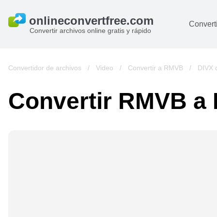
Converti
Convertir archivos online gratis y rápido
D
I
Convertidor de archivos
/
Video
/
Convertir a RMVB
/
DIVX 
A
Convertir RMVB a
Li
Ar
V
si
pa