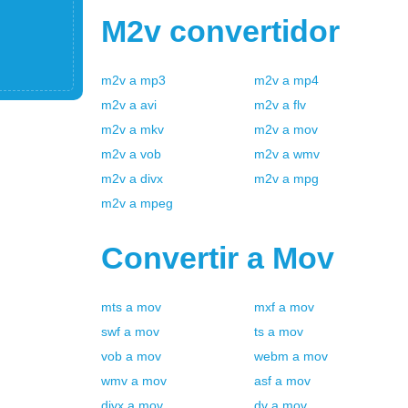
M2v
convertidor
m2v
a
mp3
m2v
a
mp4
m2v
a
avi
m2v
a
flv
m2v
a
mkv
m2v
a
mov
m2v
a
vob
m2v
a
wmv
m2v
a
divx
m2v
a
mpg
m2v
a
mpeg
Convertir a
Mov
mts
a
mov
mxf
a
mov
swf
a
mov
ts
a
mov
vob
a
mov
webm
a
mov
wmv
a
mov
asf
a
mov
divx
a
mov
dv
a
mov