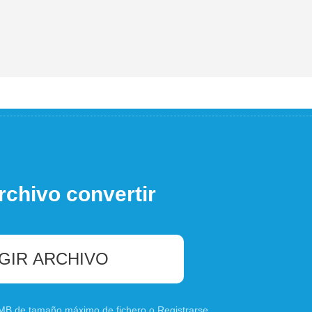
rchivo convertir
GIR ARCHIVO
0 MB de tamaño máximo de fichero o
Registrarse