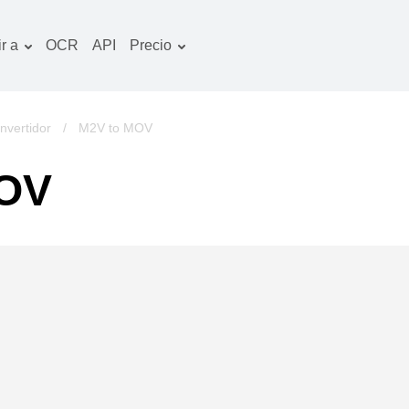
r a
OCR
API
Precio
Plan tarifario
ocumentos convertidor
Paquete de OCR
magines convertidor
vertidor
/
M2V to MOV
udio convertidor
MOV
bros convertidor
chivos convertidor
ideo convertidor
tio web-captura de
ntalla