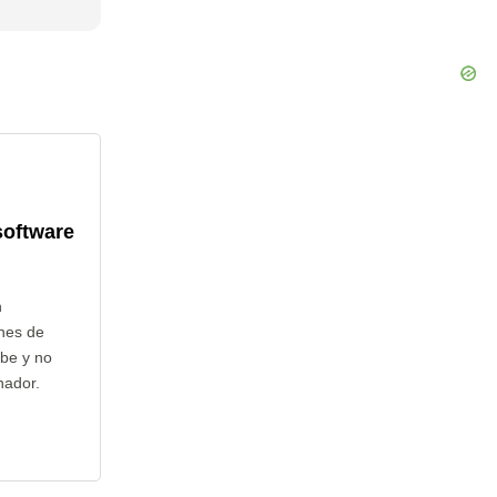
software
n
nes de
ube y no
nador.