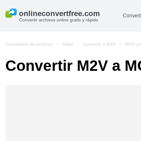
Converti
Convertir archivos online gratis y rápido
D
I
Convertidor de archivos
/
Video
/
Convertir a M2V
/
MOV con
A
Convertir M2V a 
Li
Ar
V
si
pa