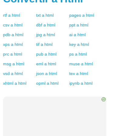
rtf
a
html
txt
a
html
pages
a
html
csv
a
html
dbf
a
html
ppt
a
html
pdb
a
html
jpg
a
html
ai
a
html
xps
a
html
tif
a
html
key
a
html
prc
a
html
pub
a
html
ps
a
html
msg
a
html
eml
a
html
muse
a
html
vsd
a
html
json
a
html
tex
a
html
xhtml
a
html
opml
a
html
ipynb
a
html