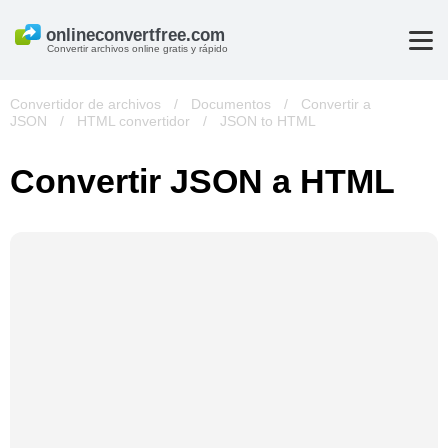
Convertir archivos online gratis y rápido
Convertidor de archivos
/
Documentos
/
Convertir a
JSON
/
HTML convertidor
/
JSON to HTML
Convertir JSON a HTML