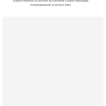
Espere mientras su archivo se convierte y podrá descargar
inmediatamente el archivo html.