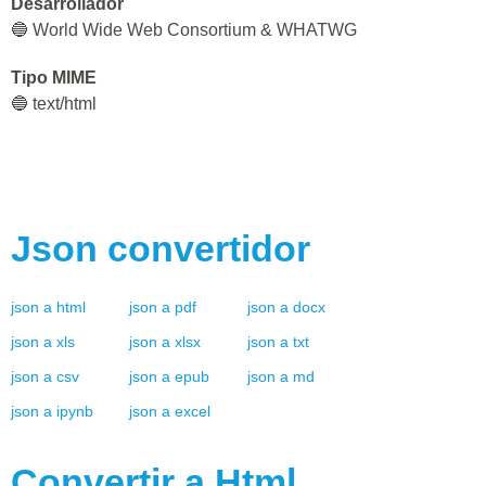
Desarrollador
🔵 World Wide Web Consortium & WHATWG
Tipo MIME
🔵 text/html
Json
convertidor
json
a
html
json
a
pdf
json
a
docx
json
a
xls
json
a
xlsx
json
a
txt
json
a
csv
json
a
epub
json
a
md
json
a
ipynb
json
a
excel
Convertir a
Html