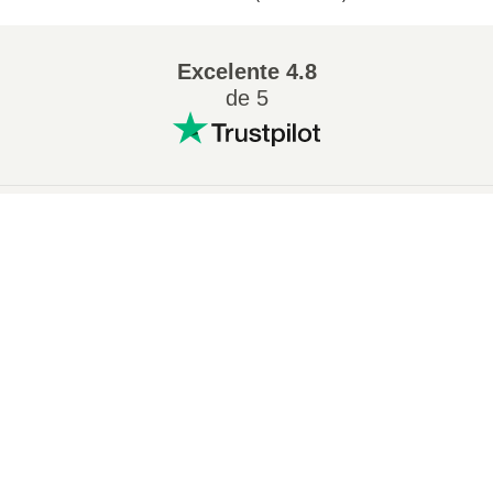
Excelente
4.8
de 5
Conversion más popular
:
×
Cambiar 7Z a ZIP
Cambiar WAV a MP3
Now Playing
Cambiar M4A a MP3
Cambiar EPUB a PDF
Play Video
Cambiar EPUB a MOBI
Cambiar WMA a MP3
×
Cómo convertir ZIP a 7Z en línea (Guía simple)
Cambiar RAR a ZIP
Cambiar MP3 a OGG
Cambiar M4A a WAV
Cambiar AIFF a MP3