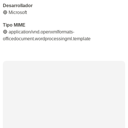
Desarrollador
🔵 Microsoft
Tipo MIME
🔵 application/vnd.openxmlformats-
officedocument.wordprocessingml.template