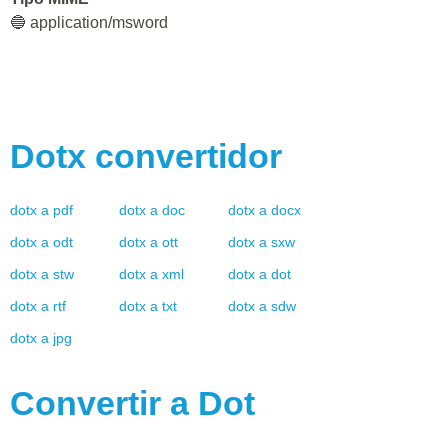
🔵 application/msword
Dotx
convertidor
dotx
a
pdf
dotx
a
doc
dotx
a
docx
dotx
a
odt
dotx
a
ott
dotx
a
sxw
dotx
a
stw
dotx
a
xml
dotx
a
dot
dotx
a
rtf
dotx
a
txt
dotx
a
sdw
dotx
a
jpg
Convertir a
Dot