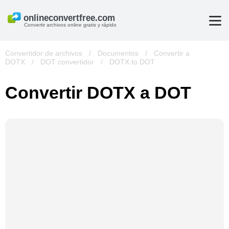
Convertir archivos online gratis y rápido
Convertidor de archivos
/
Documentos
/
Convertir a
DOTX
/
DOT convertidor
/
DOTX to DOT
Convertir DOTX a DOT